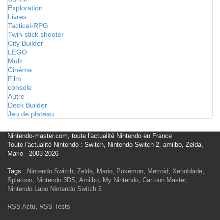
Exploration
Livres
Tactical-RPG
Twin-stick shooter
City Builder
LEGO
Multi
Cinéma
Film
console
Autre
Deck Builder
Jeu de plateau
Nintendo-master.com, toute l'actualité Nintendo en France
Toute l'actualité Nintendo : Switch, Nintendo Switch 2, amiibo, Zelda,
Mario - 2003-2026
Tags :
Nintendo Switch
,
Zelda
,
Mario
,
Pokémon
,
Metroid
,
Xenoblade
,
Splatoon
,
Nintendo 3DS
,
Amiibo
,
My Nintendo
,
Cartoon Master
,
Nintendo Labo
Nintendo Switch 2
RSS Actu
,
RSS Tests