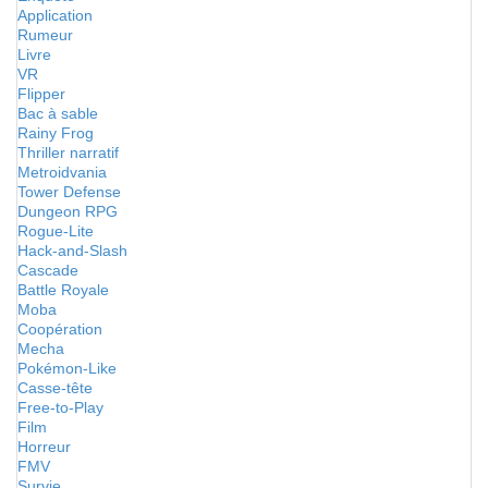
Application
Rumeur
Livre
VR
Flipper
Bac à sable
Rainy Frog
Thriller narratif
Metroidvania
Tower Defense
Dungeon RPG
Rogue-Lite
Hack-and-Slash
Cascade
Battle Royale
Moba
Coopération
Mecha
Pokémon-Like
Casse-tête
Free-to-Play
Film
Horreur
FMV
Survie