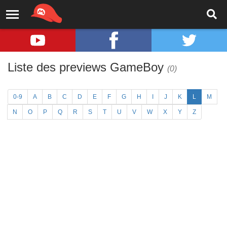
Liste des previews GameBoy
(0)
0-9
A
B
C
D
E
F
G
H
I
J
K
L
M
N
O
P
Q
R
S
T
U
V
W
X
Y
Z