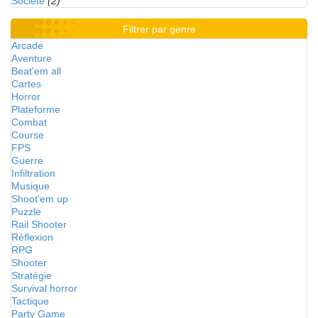
Société
(2)
Filtrer par genre
Arcade
Aventure
Beat'em all
Cartes
Horror
Plateforme
Combat
Course
FPS
Guerre
Infiltration
Musique
Shoot'em up
Puzzle
Rail Shooter
Réflexion
RPG
Shooter
Stratégie
Survival horror
Tactique
Party Game