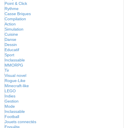
Point & Click
Rythme
Casse Briques
Compilation
Action
Simulation
Cuisine
Danse
Dessin
Educatif
Sport
Inclassable
MMORPG
Tir
Visual novel
Rogue-Like
Minecraft-like
LEGO
Indies
Gestion
Mode
Inclassable
Football
Jouets connectés
Enquête