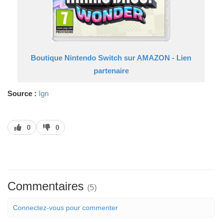
Boutique Nintendo Switch sur AMAZON - Lien
partenaire
Source :
Ign
J’aime
J’aime
0
0
pas
Commentaires
(5)
Connectez-vous pour commenter