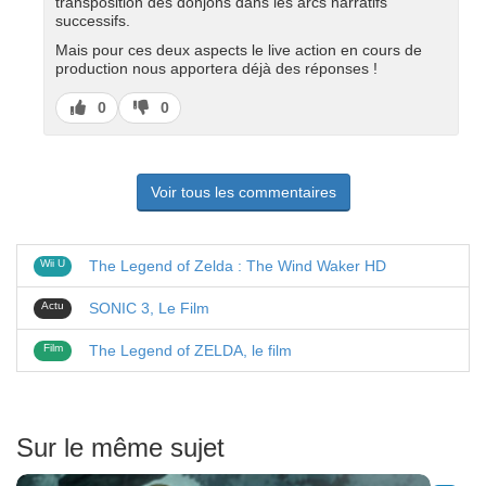
transposition des donjons dans les arcs narratifs
successifs.
Mais pour ces deux aspects le live action en cours de
production nous apportera déjà des réponses !
J’aime
J’aime
0
0
pas
Voir tous les commentaires
Wii U
The Legend of Zelda : The Wind Waker HD
Actu
SONIC 3, Le Film
Film
The Legend of ZELDA, le film
Sur le même sujet