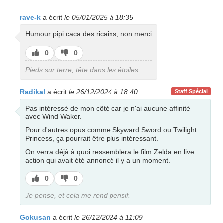
rave-k
a écrit
le 05/01/2025 à 18:35
Humour pipi caca des ricains, non merci
J’aime
J’aime
0
0
pas
Pieds sur terre, tête dans les étoiles.
Radikal
a écrit
le 26/12/2024 à 18:40
Staff Spécial
Pas intéressé de mon côté car je n'ai aucune affinité
avec Wind Waker.
Pour d'autres opus comme Skyward Sword ou Twilight
Princess, ça pourrait être plus intéressant.
On verra déjà à quoi ressemblera le film Zelda en live
action qui avait été annoncé il y a un moment.
J’aime
J’aime
0
0
pas
Je pense, et cela me rend pensif.
Gokusan
a écrit
le 26/12/2024 à 11:09