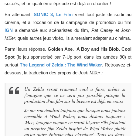
succès, et un quatrième épisode est déjà en chantier !
En attendant,
SONIC 3, Le Film
vient tout juste de sortir au
cinéma, et à l'occasion de la campagne de promotion du film
IGN
a demandé aux scénaristes du film,
Pat Casey
et
Josh
Miller
, quels autres jeux vidéo, ils aimeraient adapter au cinéma.
Parmi leurs réponse,
Golden Axe, A Boy and His Blob, Cool
Spot
(le jeu sponsorisé par 7-Up sorti dans les années 90) et
surtout
The Legend of Zelda : The Wind Waker
. Retrouvez ci-
dessous, la traduction des propos de
Josh Miller :
Un Zelda serait vraiment cool à faire, même si
j'imagine que ce ne sera pas possible puisque la
production d'un film sur la licence est déjà en cours
Je me souviendrai toujours que lorsque nous jouions
ensemble à Wind Waker, nous disions toujours :
'Mec, imagine comme ce serait bizarre s'ils faisaient
un premier film Zelda inspiré de Wind Waker plutôt
qu'un autre épisode plus classique'. Tous les deux,