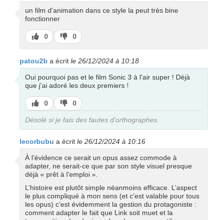
un film d'animation dans ce style la peut très bine
fonctionner
J’aime
J’aime
0
0
pas
patou2b
a écrit
le 26/12/2024 à 10:18
Oui pourquoi pas et le film Sonic 3 à l'air super ! Déjà
que j'ai adoré les deux premiers !
J’aime
J’aime
0
0
pas
Désolé si je fais des fautes d'orthographes.
lecorbubu
a écrit
le 26/12/2024 à 10:16
À l’évidence ce serait un opus assez commode à
adapter, ne serait-ce que par son style visuel presque
déjà « prêt à l’emploi ».
L’histoire est plutôt simple néanmoins efficace. L’aspect
le plus compliqué à mon sens (et c’est valable pour tous
les opus) c’est évidemment la gestion du protagoniste :
comment adapter le fait que Link soit muet et la