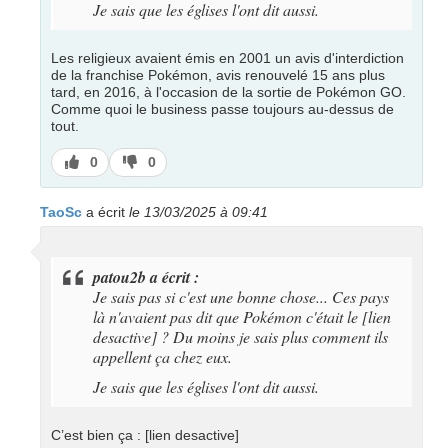
Je sais que les églises l'ont dit aussi.
Les religieux avaient émis en 2001 un avis d'interdiction
de la franchise Pokémon, avis renouvelé 15 ans plus
tard, en 2016, à l'occasion de la sortie de Pokémon GO.
Comme quoi le business passe toujours au-dessus de
tout.
J’aime
J’aime
0
0
pas
TaoSc
a écrit
le 13/03/2025 à 09:41
patou2b a écrit :
Je sais pas si c'est une bonne chose... Ces pays
là n'avaient pas dit que Pokémon c'était le [lien
desactive] ? Du moins je sais plus comment ils
appellent ça chez eux.
Je sais que les églises l'ont dit aussi.
C’est bien ça : [lien desactive]