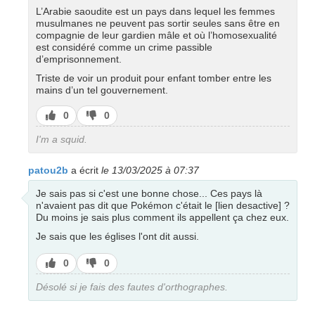
L’Arabie saoudite est un pays dans lequel les femmes
musulmanes ne peuvent pas sortir seules sans être en
compagnie de leur gardien mâle et où l’homosexualité
est considéré comme un crime passible
d’emprisonnement.
Triste de voir un produit pour enfant tomber entre les
mains d’un tel gouvernement.
J’aime
J’aime
0
0
pas
I'm a squid.
patou2b
a écrit
le 13/03/2025 à 07:37
Je sais pas si c'est une bonne chose... Ces pays là
n'avaient pas dit que Pokémon c'était le [lien desactive] ?
Du moins je sais plus comment ils appellent ça chez eux.
Je sais que les églises l'ont dit aussi.
J’aime
J’aime
0
0
pas
Désolé si je fais des fautes d'orthographes.