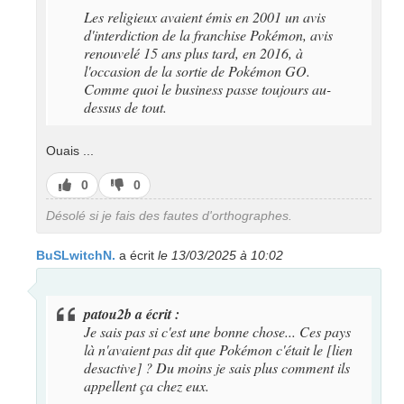
Les religieux avaient émis en 2001 un avis
d'interdiction de la franchise Pokémon, avis
renouvelé 15 ans plus tard, en 2016, à
l'occasion de la sortie de Pokémon GO.
Comme quoi le business passe toujours au-
dessus de tout.
Ouais ...
J’aime
J’aime
0
0
pas
Désolé si je fais des fautes d'orthographes.
BuSLwitchN.
a écrit
le 13/03/2025 à 10:02
patou2b a écrit :
Je sais pas si c'est une bonne chose... Ces pays
là n'avaient pas dit que Pokémon c'était le [lien
desactive] ? Du moins je sais plus comment ils
appellent ça chez eux.