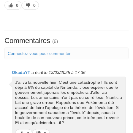
J’aime
J’aime
0
0
pas
Commentaires
(6)
Connectez-vous pour commenter
OkadaYT
a écrit
le 13/03/2025 à 17:36
J'ai vu la nouvelle hier. C'est une catastrophe ! Ils sont
déjà à 6% du capital de Nintendo. J'ose espérer que le
gouvernement japonais les empêchera d'aller au
dessus. Les américains n'ont pas eu ce réflexe. Niantic a
fait une grave erreur. Rappelons que Pokémon a été
accusé de faire l'apologie de la théorie de l'évolution. Si
le gouvernement saoudien a "évolué" depuis, sous la
houlette de son nouveau prince, cette idée peut revenir.
Et alors qu'adviendra-t-il ?