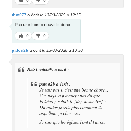
J’aime
J’aime
0
0
pas
thm077
a écrit
le 13/03/2025 à 12:15
Pas une bonne nouvelle donc....
J’aime
J’aime
0
0
pas
patou2b
a écrit
le 13/03/2025 à 10:30
BuSLwitchN. a écrit :
patou2b a écrit :
Je sais pas si c'est une bonne chose...
Ces pays là n'avaient pas dit que
Pokémon c'était le [lien desactive] ?
Du moins je sais plus comment ils
appellent ça chez eux.
Je sais que les églises l'ont dit aussi.