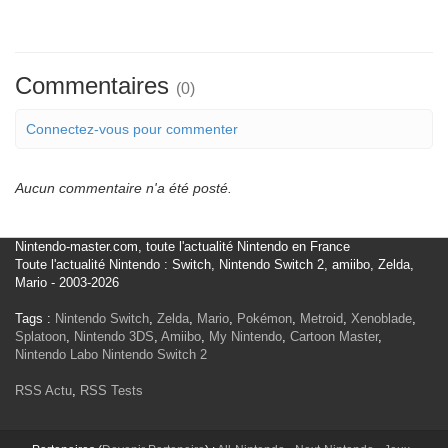
Commentaires
(0)
Connectez-vous pour commenter
Aucun commentaire n'a été posté.
Nintendo-master.com, toute l'actualité Nintendo en France
Toute l'actualité Nintendo : Switch, Nintendo Switch 2, amiibo, Zelda,
Mario - 2003-2026
Tags :
Nintendo Switch
,
Zelda
,
Mario
,
Pokémon
,
Metroid
,
Xenoblade
,
Splatoon
,
Nintendo 3DS
,
Amiibo
,
My Nintendo
,
Cartoon Master
,
Nintendo Labo
Nintendo Switch 2
RSS Actu
,
RSS Tests