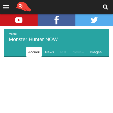
Mobile
Monster Hunter NOW
Accueil
News
Test
Preview
Images