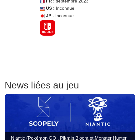
FR :
septembre 2023
US :
Inconnue
JP :
Inconnue
News liées au jeu
Niantic (Pokémon GO , Pikmin Bloom et Monster Hunter