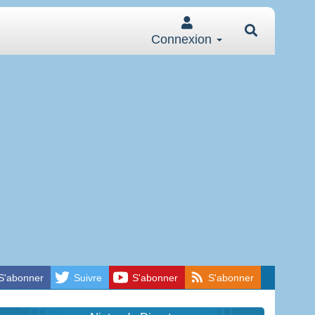
Connexion
S'abonner
Suivre
S'abonner
S'abonner