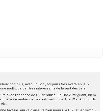
buleux non plus, avec un Sony toujours très avare en jeux
ne multitude de titres intéressants de la part des tiers.
e avec l'annonce de RE Veronica, un Haex intriguant, idem
a une vraie ambiance, la confirmation de The Wolf Among Us
 etc.
facture, qui va d'ailleurs bien nourrir la PS5 et la Switch 2