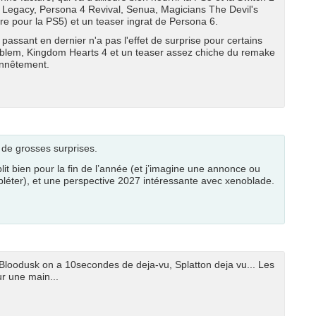
Legacy, Persona 4 Revival, Senua, Magicians The Devil's
e pour la PS5) et un teaser ingrat de Persona 6.
passant en dernier n'a pas l'effet de surprise pour certains
mblem, Kingdom Hearts 4 et un teaser assez chiche du remake
onnêtement.
 de grosses surprises.
lit bien pour la fin de l’année (et j’imagine une annonce ou
éter), et une perspective 2027 intéressante avec xenoblade.
vu, Bloodusk on a 10secondes de deja-vu, Splatton deja vu... Les
r une main...