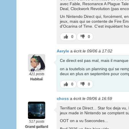
avec Fable, Resonance A Plague Tale 
Deal, Clockwork Revolution (pas encor
Un Nintendo Direct qui, forcément, en 
jeux, mais qui se contente de Fire E
d'Ocarina of Time. C'est inquiétant h
J’aime
J’aime
0
0
pas
Aeryle
a écrit
le 09/06 à 17:02
Ce direct est pas mal, mais il manque
on a toutefois un planning qui se remp
deux en plus en septembre pour compl
421 posts
Habitué
J’aime
J’aime
0
0
pas
choss
a écrit
le 09/06 à 16:59
Terrifiant ce Direct... Star fox deja 
jeux made in Nintendo se comptent su
OOT on a vu 5secondes...
517 posts
Grand gaillard