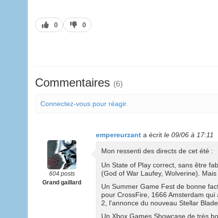
J’aime
J’aime
0
0
pas
Commentaires
(6)
Connectez-vous pour réagir.
empereurzant
a écrit
le 09/06 à 17:11
Mon ressenti des directs de cet été :
Un State of Play correct, sans être fa
(God of War Laufey, Wolverine). Mais u
604 posts
Grand gaillard
Un Summer Game Fest de bonne factur
pour CrossFire, 1666 Amsterdam qui 
2, l'annonce du nouveau Stellar Blade
Un Xbox Games Showcase de très bonne 