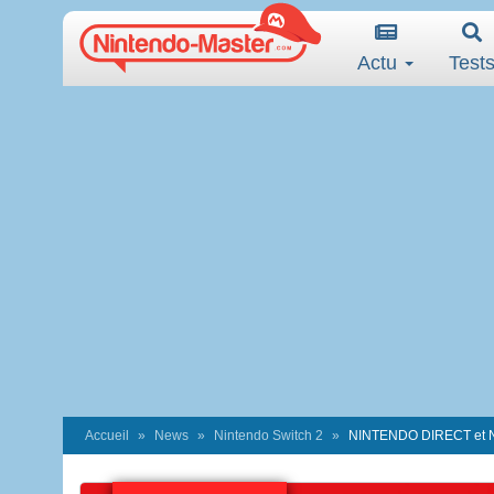
Actu
Test
Accueil
News
Nintendo Switch 2
NINTENDO DIRECT et N