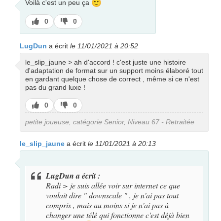
🙂
Voilà c'est un peu ça
J’aime
J’aime
0
0
pas
LugDun
a écrit
le 11/01/2021 à 20:52
le_slip_jaune > ah d'accord ! c'est juste une histoire
d'adaptation de format sur un support moins élaboré tout
en gardant quelque chose de correct , même si ce n'est
pas du grand luxe !
J’aime
J’aime
0
0
pas
petite joueuse, catégorie Senior, Niveau 67 - Retraitée
le_slip_jaune
a écrit
le 11/01/2021 à 20:13
LugDun a écrit :
Radi > je suis allée voir sur internet ce que
voulait dire " downscale " , je n'ai pas tout
compris , mais au moins si je n'ai pas à
changer une télé qui fonctionne c'est déjà bien