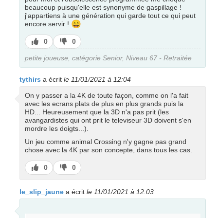
beaucoup puisqu'elle est synonyme de gaspillage !
j'appartiens à une génération qui garde tout ce qui peut
😄
encore servir !
J’aime
J’aime
0
0
pas
petite joueuse, catégorie Senior, Niveau 67 - Retraitée
tythirs
a écrit
le 11/01/2021 à 12:04
On y passer a la 4K de toute façon, comme on l'a fait
avec les ecrans plats de plus en plus grands puis la
HD... Heureusement que la 3D n'a pas prit (les
avangardistes qui ont prit le televiseur 3D doivent s'en
mordre les doigts...).
Un jeu comme animal Crossing n'y gagne pas grand
chose avec la 4K par son concepte, dans tous les cas.
J’aime
J’aime
0
0
pas
le_slip_jaune
a écrit
le 11/01/2021 à 12:03