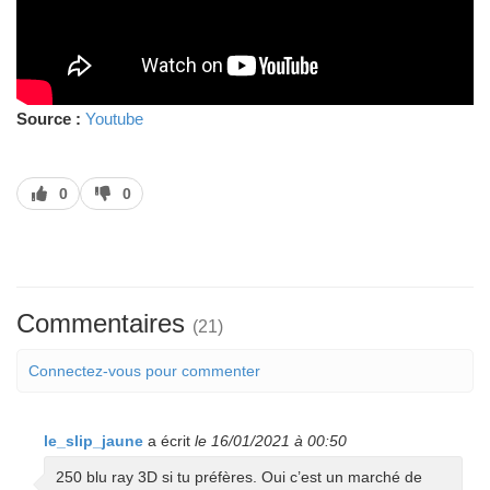
Source :
Youtube
J’aime
J’aime
0
0
pas
Commentaires
(21)
Connectez-vous pour commenter
le_slip_jaune
a écrit
le 16/01/2021 à 00:50
250 blu ray 3D si tu préfères. Oui c’est un marché de