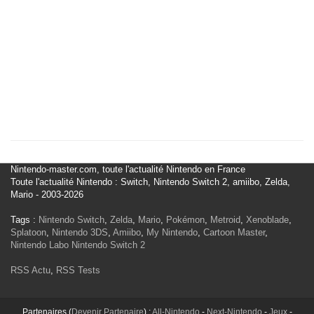
Nintendo-master.com, toute l'actualité Nintendo en France
Toute l'actualité Nintendo : Switch, Nintendo Switch 2, amiibo, Zelda,
Mario - 2003-2026
Tags :
Nintendo Switch
,
Zelda
,
Mario
,
Pokémon
,
Metroid
,
Xenoblade
,
Splatoon
,
Nintendo 3DS
,
Amiibo
,
My Nintendo
,
Cartoon Master
,
Nintendo Labo
Nintendo Switch 2
RSS Actu
,
RSS Tests
Partenaires (
Devenir Partenaire
) :
All-Nintendo
-
Next-Nintendo
-
Jeux
-