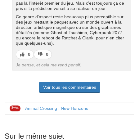
pas là l'intérêt premier du jeu. Mais c'est toujours ça de
pris si la prédiction venait à se réaliser un jour.
Ce genre d'aspect reste beaucoup plus perceptible sur
des jeux mettant le paquet avec un monde ouvert à la
direction artistique magnifique ou sur des graphismes
détaillés (comme Ghost of Tsushima, Cyberpunk 2077
ou encore le reboot de Ratchet & Clank, pour n'en citer
que quelques-uns).
J’aime
J’aime
0
0
pas
Je pense, et cela me rend pensif.
Voir tous les commentaires
Switch
Animal Crossing : New Horizons
Sur le même sujet