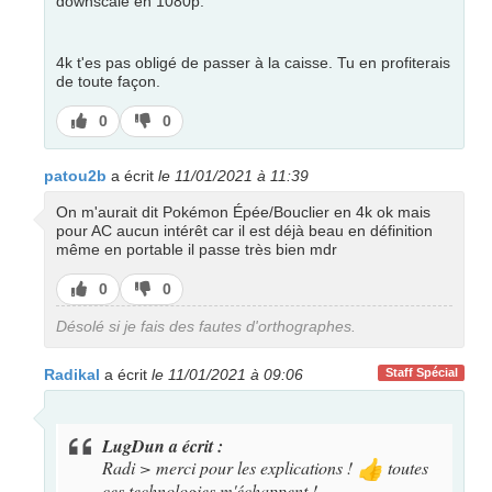
downscalé en 1080p.
4k t'es pas obligé de passer à la caisse. Tu en profiterais
de toute façon.
J’aime
J’aime
0
0
pas
patou2b
a écrit
le 11/01/2021 à 11:39
On m'aurait dit Pokémon Épée/Bouclier en 4k ok mais
pour AC aucun intérêt car il est déjà beau en définition
même en portable il passe très bien mdr
J’aime
J’aime
0
0
pas
Désolé si je fais des fautes d'orthographes.
Radikal
a écrit
le 11/01/2021 à 09:06
Staff Spécial
LugDun a écrit :
Radi > merci pour les explications !
toutes
👍
ces technologies m'échappent !