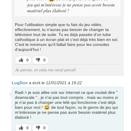
jeu qui m'intéresse je ne pense pas avoir besoin
matériel plus élaboré !
Pour l'utilisation simple que tu fais du jeu vidéo,
effectivement, tu n'auras pas besoin de changer ta
télévision tout de suite. Tu es déjà passée d'un tube
cathodique à un écran plat et c'est déjà très bien en soi.
C'est le minimum qu'il fallait faire pour les consoles
d'aujourd'hui !
J’aime
J’aime
0
0
pas
Je pense, et cela me rend pensif.
LugDun
a écrit
le 11/01/2021 à 19:22
Radi > je suis allée voir sur internet ce que voulait dire "
downscale " , je n'ai pas tout compris , mais au moins si
je n'ai pas à changer une télé qui fonctionne c'est déjà
😄
bien pour moi !
de tout façon, vu le genre de jeu qui
m'intéresse je ne pense pas avoir besoin matériel plus
élaboré !
J’aime
J’aime
0
0