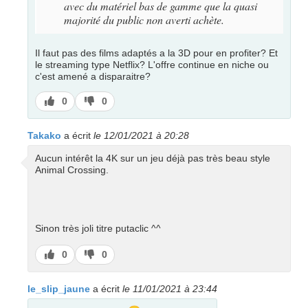
avec du matériel bas de gamme que la quasi
majorité du public non averti achète.
Il faut pas des films adaptés a la 3D pour en profiter? Et
le streaming type Netflix? L'offre continue en niche ou
c'est amené a disparaitre?
J’aime
J’aime
0
0
pas
Takako
a écrit
le 12/01/2021 à 20:28
Aucun intérêt la 4K sur un jeu déjà pas très beau style
Animal Crossing.
Sinon très joli titre putaclic ^^
J’aime
J’aime
0
0
pas
le_slip_jaune
a écrit
le 11/01/2021 à 23:44