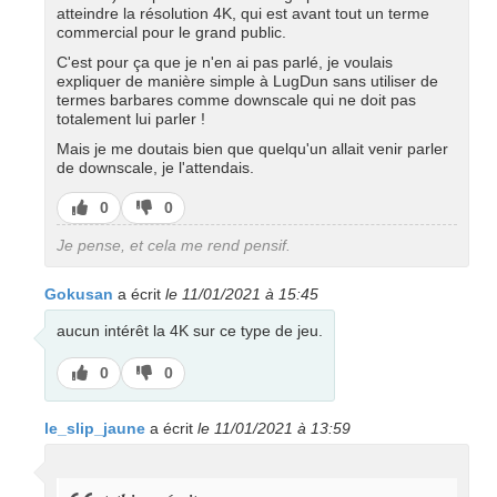
atteindre la résolution 4K, qui est avant tout un terme
commercial pour le grand public.
C'est pour ça que je n'en ai pas parlé, je voulais
expliquer de manière simple à LugDun sans utiliser de
termes barbares comme downscale qui ne doit pas
totalement lui parler !
Mais je me doutais bien que quelqu'un allait venir parler
de downscale, je l'attendais.
J’aime
J’aime
0
0
pas
Je pense, et cela me rend pensif.
Gokusan
a écrit
le 11/01/2021 à 15:45
aucun intérêt la 4K sur ce type de jeu.
J’aime
J’aime
0
0
pas
le_slip_jaune
a écrit
le 11/01/2021 à 13:59