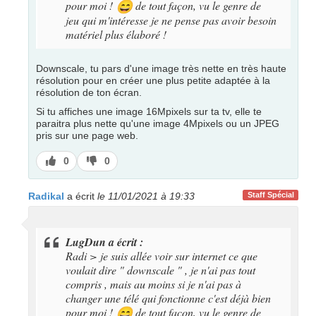
pour moi !
de tout façon, vu le genre de
😄
jeu qui m'intéresse je ne pense pas avoir besoin
matériel plus élaboré !
Downscale, tu pars d'une image très nette en très haute
résolution pour en créer une plus petite adaptée à la
résolution de ton écran.
Si tu affiches une image 16Mpixels sur ta tv, elle te
paraitra plus nette qu'une image 4Mpixels ou un JPEG
pris sur une page web.
J’aime
J’aime
0
0
pas
Radikal
a écrit
le 11/01/2021 à 19:33
Staff Spécial
LugDun a écrit :
Radi > je suis allée voir sur internet ce que
voulait dire " downscale " , je n'ai pas tout
compris , mais au moins si je n'ai pas à
changer une télé qui fonctionne c'est déjà bien
pour moi !
de tout façon, vu le genre de
😄