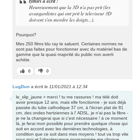
tythirs a écrit :
Heureusement que la 3D n'a pas prit (les
avangardistes qui ont prit le televiseur 3D
doivent s'en mordre les doigts...).
Pourquoi?
Mes 250 films blu ray te saluent. Certaines normes ne
sont pas faites pour fonctionner avec du matériel bas de
gamme que la quasi majorité du public non averti
achète.
J’aime
J’aime
0
0
pas
LugDun
a écrit
le 11/01/2021 à 12:34
le_slip_jaune > merci ! tu me rassures ! ma télé doit
avoir presque 12 ans, mais elle fonctionne - je suis déjà
passée du tube cathodique 37 cm, à l'écran plat de 81
cm, des ondes hertziennes à l' ADSL, je n'ai pas la fibre -
je ne la changerai que si c'est nécessaire ! à ce moment
là, je ferai mon possible pour prendre quelque chose qui
soit en accord avec les dernières technologies, à
condition que ce soit dans mes moyens ! tout va trop vite
pour moi et l'obsolescence programmée me choque