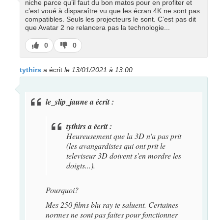
niche parce qu’il faut du bon matos pour en profiter et
c’est voué à disparaître vu que les écran 4K ne sont pas
compatibles. Seuls les projecteurs le sont. C’est pas dit
que Avatar 2 ne relancera pas la technologie...
J’aime
J’aime
0
0
pas
tythirs
a écrit
le 13/01/2021 à 13:00
le_slip_jaune a écrit :
tythirs a écrit :
Heureusement que la 3D n'a pas prit
(les avangardistes qui ont prit le
televiseur 3D doivent s'en mordre les
doigts...).
Pourquoi?
Mes 250 films blu ray te saluent. Certaines
normes ne sont pas faites pour fonctionner