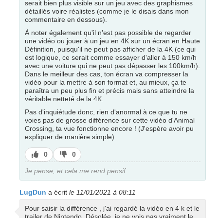
serait bien plus visible sur un jeu avec des graphismes
détaillés voire réalistes (comme je le disais dans mon
commentaire en dessous).
À noter également qu'il n'est pas possible de regarder
une vidéo ou jouer à un jeu en 4K sur un écran en Haute
Définition, puisqu'il ne peut pas afficher de la 4K (ce qui
est logique, ce serait comme essayer d'aller à 150 km/h
avec une voiture qui ne peut pas dépasser les 100km/h).
Dans le meilleur des cas, ton écran va compresser la
vidéo pour la mettre à son format et, au mieux, ça te
paraîtra un peu plus fin et précis mais sans atteindre la
véritable netteté de la 4K.
Pas d'inquiétude donc, rien d'anormal à ce que tu ne
voies pas de grosse différence sur cette vidéo d'Animal
Crossing, ta vue fonctionne encore ! (J'espère avoir pu
expliquer de manière simple)
J’aime
J’aime
0
0
pas
Je pense, et cela me rend pensif.
LugDun
a écrit
le 11/01/2021 à 08:11
Pour saisir la différence , j'ai regardé la vidéo en 4 k et le
trailer de Nintendo. Désolée, je ne vois pas vraiment le