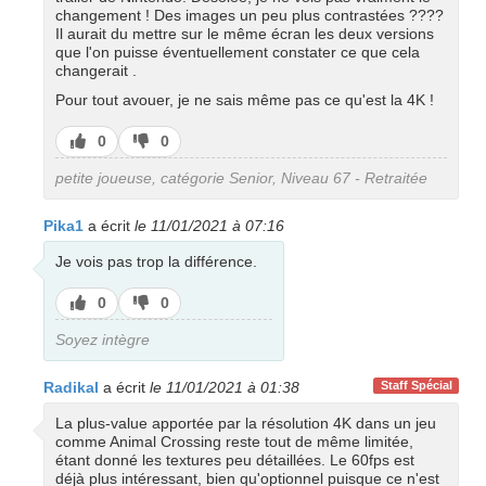
changement ! Des images un peu plus contrastées ????
Il aurait du mettre sur le même écran les deux versions
que l'on puisse éventuellement constater ce que cela
changerait .
Pour tout avouer, je ne sais même pas ce qu'est la 4K !
J’aime
J’aime
0
0
pas
petite joueuse, catégorie Senior, Niveau 67 - Retraitée
Pika1
a écrit
le 11/01/2021 à 07:16
Je vois pas trop la différence.
J’aime
J’aime
0
0
pas
Soyez intègre
Radikal
a écrit
le 11/01/2021 à 01:38
Staff Spécial
La plus-value apportée par la résolution 4K dans un jeu
comme Animal Crossing reste tout de même limitée,
étant donné les textures peu détaillées. Le 60fps est
déjà plus intéressant, bien qu'optionnel puisque ce n'est