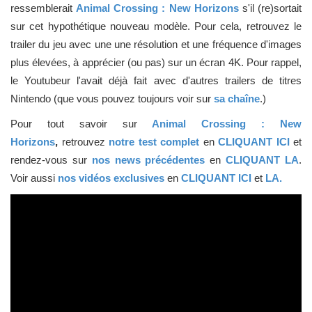
ressemblerait
Animal Crossing : New Horizons
s'il (re)sortait
sur cet hypothétique nouveau modèle. Pour cela, retrouvez le
trailer du jeu avec une une résolution et une fréquence d'images
plus élevées, à apprécier (ou pas) sur un écran 4K. Pour rappel,
le Youtubeur l'avait déjà fait avec d'autres trailers de titres
Nintendo (que vous pouvez toujours voir sur
sa chaîne
.)
Pour tout savoir sur
Animal Crossing : New
Horizons
,
retrouvez
notre test complet
en
CLIQUANT ICI
et
rendez-vous sur
nos news précédentes
en
CLIQUANT LA
.
Voir aussi
nos vidéos exclusives
en
CLIQUANT ICI
et
LA.