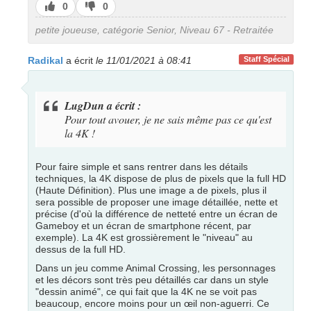
J’aime
J’aime
0
0
pas
petite joueuse, catégorie Senior, Niveau 67 - Retraitée
Radikal
a écrit
le 11/01/2021 à 08:41
Staff Spécial
LugDun a écrit :
Pour tout avouer, je ne sais même pas ce qu'est
la 4K !
Pour faire simple et sans rentrer dans les détails
techniques, la 4K dispose de plus de pixels que la full HD
(Haute Définition). Plus une image a de pixels, plus il
sera possible de proposer une image détaillée, nette et
précise (d'où la différence de netteté entre un écran de
Gameboy et un écran de smartphone récent, par
exemple). La 4K est grossièrement le "niveau" au
dessus de la full HD.
Dans un jeu comme Animal Crossing, les personnages
et les décors sont très peu détaillés car dans un style
"dessin animé", ce qui fait que la 4K ne se voit pas
beaucoup, encore moins pour un œil non-aguerri. Ce