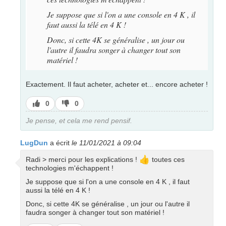
Je suppose que si l'on a une console en 4 K , il
faut aussi la télé en 4 K !
Donc, si cette 4K se généralise , un jour ou
l'autre il faudra songer à changer tout son
matériel !
Exactement. Il faut acheter, acheter et... encore acheter !
J’aime
J’aime
0
0
pas
Je pense, et cela me rend pensif.
LugDun
a écrit
le 11/01/2021 à 09:04
👍
Radi > merci pour les explications !
toutes ces
technologies m'échappent !
Je suppose que si l'on a une console en 4 K , il faut
aussi la télé en 4 K !
Donc, si cette 4K se généralise , un jour ou l'autre il
faudra songer à changer tout son matériel !