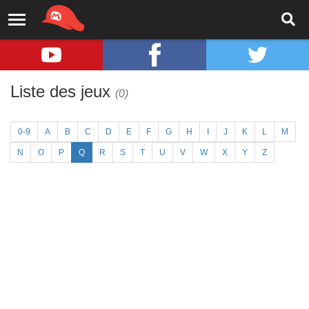
Liste des jeux
(0)
0-9
A
B
C
D
E
F
G
H
I
J
K
L
M
N
O
P
Q
R
S
T
U
V
W
X
Y
Z