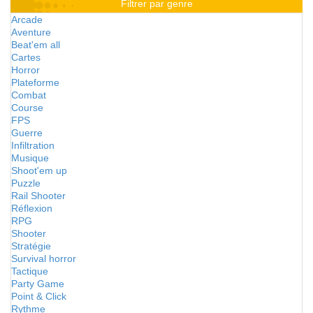
Filtrer par genre
Arcade
Aventure
Beat'em all
Cartes
Horror
Plateforme
Combat
Course
FPS
Guerre
Infiltration
Musique
Shoot'em up
Puzzle
Rail Shooter
Réflexion
RPG
Shooter
Stratégie
Survival horror
Tactique
Party Game
Point & Click
Rythme