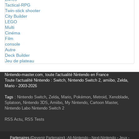
Tactical-RPG
Twin-stick shooter
City Builder
LEGO
Multi
Cinéma
Film
console
Autre
Deck Builder
Jeu de plateau
Nintendo-master.com, toute l'actualité Nintendo en France
Toute l'actualité Nintendo : Switch, Nintendo Switch 2, amiibo, Zelda,
Mario - 2003-2026
Tags :
Nintendo Switch
,
Zelda
,
Mario
,
Pokémon
,
Metroid
,
Xenoblade
,
Splatoon
,
Nintendo 3DS
,
Amiibo
,
My Nintendo
,
Cartoon Master
,
Nintendo Labo
Nintendo Switch 2
RSS Actu
,
RSS Tests
Partenaires (
Devenir Partenaire
) :
All-Nintendo
-
Next-Nintendo
-
Jeux
-