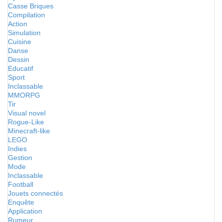
Casse Briques
Compilation
Action
Simulation
Cuisine
Danse
Dessin
Educatif
Sport
Inclassable
MMORPG
Tir
Visual novel
Rogue-Like
Minecraft-like
LEGO
Indies
Gestion
Mode
Inclassable
Football
Jouets connectés
Enquête
Application
Rumeur