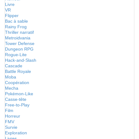
Livre
VR
Flipper
Bac à sable
Rainy Frog
Thriller narratif
Metroidvania
Tower Defense
Dungeon RPG
Rogue-Lite
Hack-and-Slash
Cascade
Battle Royale
Moba
Coopération
Mecha
Pokémon-Like
Casse-tête
Free-to-Play
Film
Horreur
FMV
Survie
Exploration
Livres