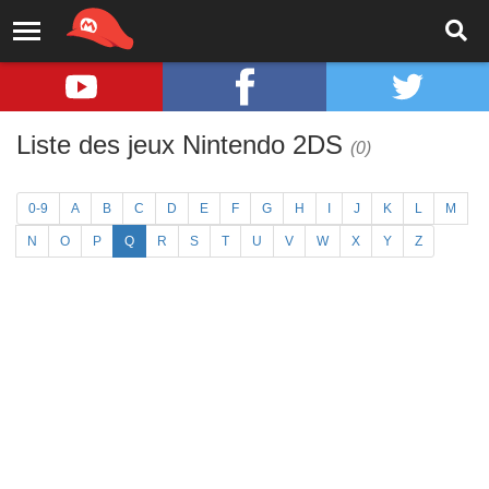
Liste des jeux Nintendo 2DS
(0)
0-9
A
B
C
D
E
F
G
H
I
J
K
L
M
N
O
P
Q
R
S
T
U
V
W
X
Y
Z