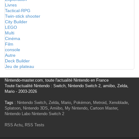
Livres
Tactical-RPG
Twin-stick shooter
City Builder
LEGO
Multi
Cinéma
Film
console
Autre
Deck Builder
Jeu de plateau
Nintendo-master.com, toute l'actualité Nintendo en France
Toute l'actualité Nintendo : Switch, Nintendo Switch 2, amiibo, Zelda,
Mario - 2003-2026
Tags :
Nintendo Switch
,
Zelda
,
Mario
,
Pokémon
,
Metroid
,
Xenoblade
,
Splatoon
,
Nintendo 3DS
,
Amiibo
,
My Nintendo
,
Cartoon Master
,
Nintendo Labo
Nintendo Switch 2
RSS Actu
,
RSS Tests