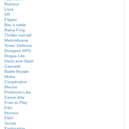
Rumeur
Livre
VR
Flipper
Bac à sable
Rainy Frog
Thriller narratif
Metroidvania
Tower Defense
Dungeon RPG
Rogue-Lite
Hack-and-Slash
Cascade
Battle Royale
Moba
Coopération
Mecha
Pokémon-Like
Casse-tête
Free-to-Play
Film
Horreur
FMV
Survie
Exploration