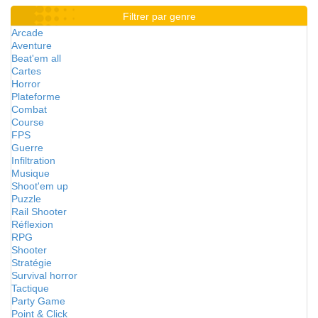
Filtrer par genre
Arcade
Aventure
Beat'em all
Cartes
Horror
Plateforme
Combat
Course
FPS
Guerre
Infiltration
Musique
Shoot'em up
Puzzle
Rail Shooter
Réflexion
RPG
Shooter
Stratégie
Survival horror
Tactique
Party Game
Point & Click