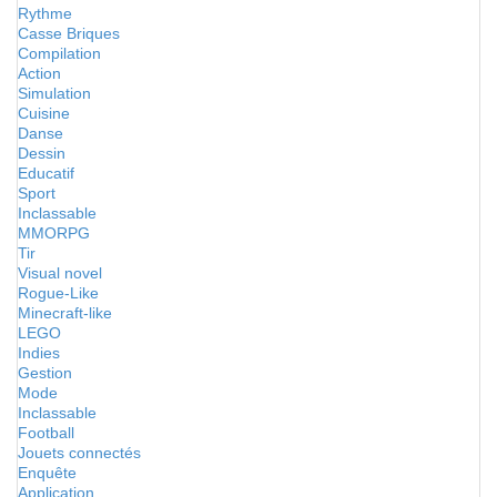
Rythme
Casse Briques
Compilation
Action
Simulation
Cuisine
Danse
Dessin
Educatif
Sport
Inclassable
MMORPG
Tir
Visual novel
Rogue-Like
Minecraft-like
LEGO
Indies
Gestion
Mode
Inclassable
Football
Jouets connectés
Enquête
Application