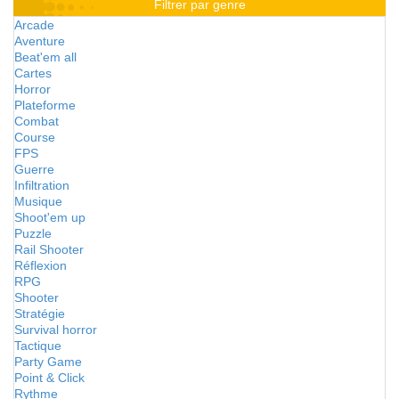
Filtrer par genre
Arcade
Aventure
Beat'em all
Cartes
Horror
Plateforme
Combat
Course
FPS
Guerre
Infiltration
Musique
Shoot'em up
Puzzle
Rail Shooter
Réflexion
RPG
Shooter
Stratégie
Survival horror
Tactique
Party Game
Point & Click
Rythme