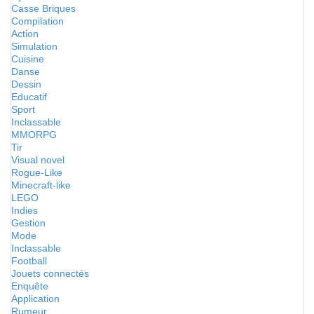
Casse Briques
Compilation
Action
Simulation
Cuisine
Danse
Dessin
Educatif
Sport
Inclassable
MMORPG
Tir
Visual novel
Rogue-Like
Minecraft-like
LEGO
Indies
Gestion
Mode
Inclassable
Football
Jouets connectés
Enquête
Application
Rumeur