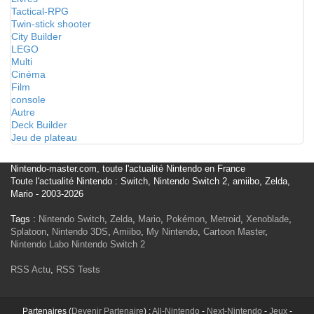
Tactical-RPG
Twin-stick shooter
City Builder
LEGO
Multi
Cinéma
Film
console
Autre
Deck Builder
Jeu de plateau
Nintendo-master.com, toute l'actualité Nintendo en France
Toute l'actualité Nintendo : Switch, Nintendo Switch 2, amiibo, Zelda,
Mario - 2003-2026
Tags :
Nintendo Switch
,
Zelda
,
Mario
,
Pokémon
,
Metroid
,
Xenoblade
,
Splatoon
,
Nintendo 3DS
,
Amiibo
,
My Nintendo
,
Cartoon Master
,
Nintendo Labo
Nintendo Switch 2
RSS Actu
,
RSS Tests
Partenaires (
Devenir Partenaire
) :
All-Nintendo
-
Next-Nintendo
-
Jeux
-