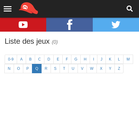
Liste des jeux
(0)
0-9
A
B
C
D
E
F
G
H
I
J
K
L
M
N
O
P
Q
R
S
T
U
V
W
X
Y
Z