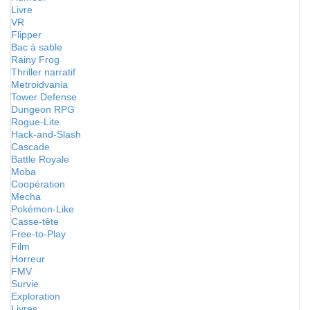
Livre
VR
Flipper
Bac à sable
Rainy Frog
Thriller narratif
Metroidvania
Tower Defense
Dungeon RPG
Rogue-Lite
Hack-and-Slash
Cascade
Battle Royale
Moba
Coopération
Mecha
Pokémon-Like
Casse-tête
Free-to-Play
Film
Horreur
FMV
Survie
Exploration
Livres