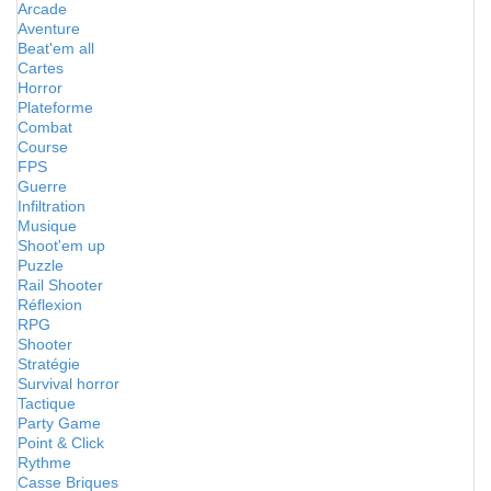
Arcade
Aventure
Beat'em all
Cartes
Horror
Plateforme
Combat
Course
FPS
Guerre
Infiltration
Musique
Shoot'em up
Puzzle
Rail Shooter
Réflexion
RPG
Shooter
Stratégie
Survival horror
Tactique
Party Game
Point & Click
Rythme
Casse Briques