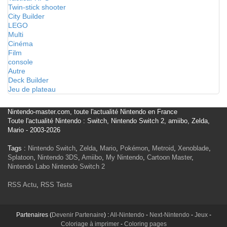
Twin-stick shooter
City Builder
LEGO
Multi
Cinéma
Film
console
Autre
Deck Builder
Jeu de plateau
Nintendo-master.com, toute l'actualité Nintendo en France
Toute l'actualité Nintendo : Switch, Nintendo Switch 2, amiibo, Zelda,
Mario - 2003-2026
Tags :
Nintendo Switch
,
Zelda
,
Mario
,
Pokémon
,
Metroid
,
Xenoblade
,
Splatoon
,
Nintendo 3DS
,
Amiibo
,
My Nintendo
,
Cartoon Master
,
Nintendo Labo
Nintendo Switch 2
RSS Actu
,
RSS Tests
Partenaires (
Devenir Partenaire
) :
All-Nintendo
-
Next-Nintendo
-
Jeux
-
Coloriage à imprimer
-
Coloring pages