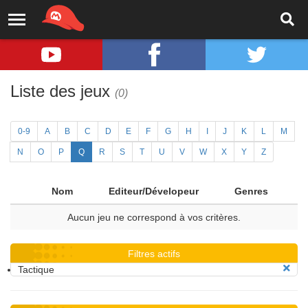
Liste des jeux
(0)
0-9
A
B
C
D
E
F
G
H
I
J
K
L
M
N
O
P
Q
R
S
T
U
V
W
X
Y
Z
Nom
Editeur/Dévelopeur
Genres
Aucun jeu ne correspond à vos critères.
Filtres actifs
Tactique