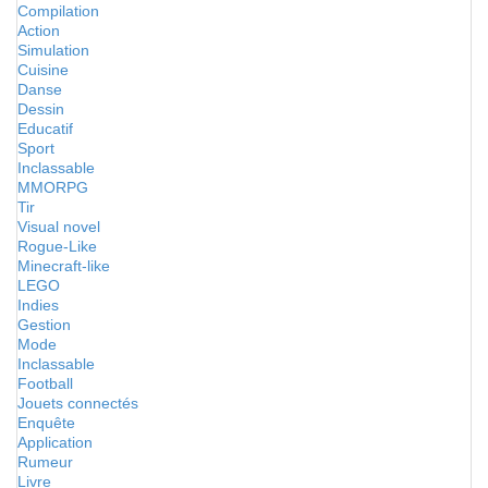
Compilation
Action
Simulation
Cuisine
Danse
Dessin
Educatif
Sport
Inclassable
MMORPG
Tir
Visual novel
Rogue-Like
Minecraft-like
LEGO
Indies
Gestion
Mode
Inclassable
Football
Jouets connectés
Enquête
Application
Rumeur
Livre