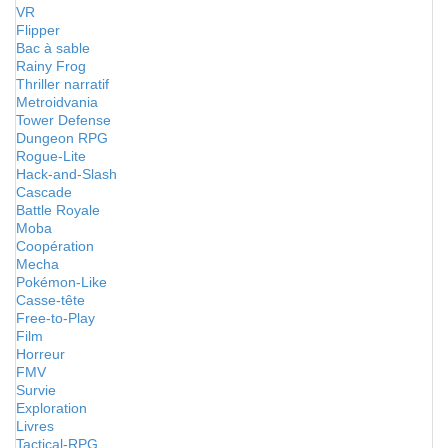
VR
Flipper
Bac à sable
Rainy Frog
Thriller narratif
Metroidvania
Tower Defense
Dungeon RPG
Rogue-Lite
Hack-and-Slash
Cascade
Battle Royale
Moba
Coopération
Mecha
Pokémon-Like
Casse-tête
Free-to-Play
Film
Horreur
FMV
Survie
Exploration
Livres
Tactical-RPG