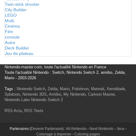
Twin-stick shooter
City Builder
LEGO
Multi
Cinéma
Film
console
Autre
Deck Builder
Jeu de plateau
Nintendo-master.com, toute l'actualité Nintendo en France
Toute l'actualité Nintendo : Switch, Nintendo Switch 2, amiibo, Zelda,
Mario - 2003-2026
Tags :
Nintendo Switch
,
Zelda
,
Mario
,
Pokémon
,
Metroid
,
Xenoblade
,
Splatoon
,
Nintendo 3DS
,
Amiibo
,
My Nintendo
,
Cartoon Master
,
Nintendo Labo
Nintendo Switch 2
RSS Actu
,
RSS Tests
Partenaires (
Devenir Partenaire
) :
All-Nintendo
-
Next-Nintendo
-
Jeux
-
Coloriage à imprimer
-
Coloring pages