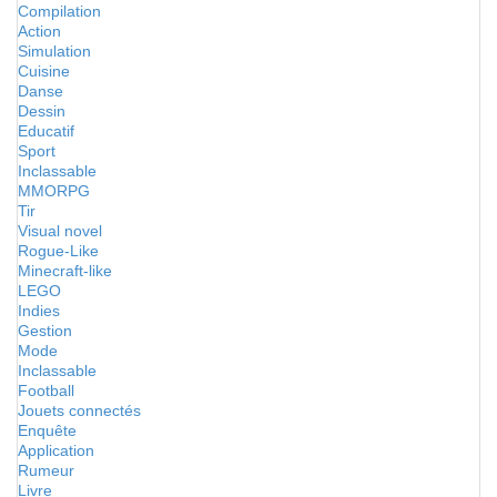
Compilation
Action
Simulation
Cuisine
Danse
Dessin
Educatif
Sport
Inclassable
MMORPG
Tir
Visual novel
Rogue-Like
Minecraft-like
LEGO
Indies
Gestion
Mode
Inclassable
Football
Jouets connectés
Enquête
Application
Rumeur
Livre