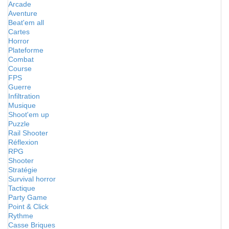
Arcade
Aventure
Beat'em all
Cartes
Horror
Plateforme
Combat
Course
FPS
Guerre
Infiltration
Musique
Shoot'em up
Puzzle
Rail Shooter
Réflexion
RPG
Shooter
Stratégie
Survival horror
Tactique
Party Game
Point & Click
Rythme
Casse Briques