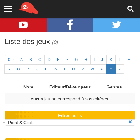
Liste des jeux
(0)
0-9
A
B
C
D
E
F
G
H
I
J
K
L
M
N
O
P
Q
R
S
T
U
V
W
X
Y
Z
Nom
Editeur/Dévelopeur
Genres
Aucun jeu ne correspond à vos critères.
Filtres actifs
Point & Click