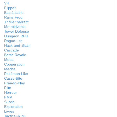
VR
Flipper
Bac à sable
Rainy Frog
Thriller narratif
Metroidvania
Tower Defense
Dungeon RPG
Rogue-Lite
Hack-and-Slash
Cascade
Battle Royale
Moba
Coopération
Mecha
Pokémon-Like
Casse-tête
Free-to-Play
Film
Horreur
FMV
Survie
Exploration
Livres
Tactical-RPG