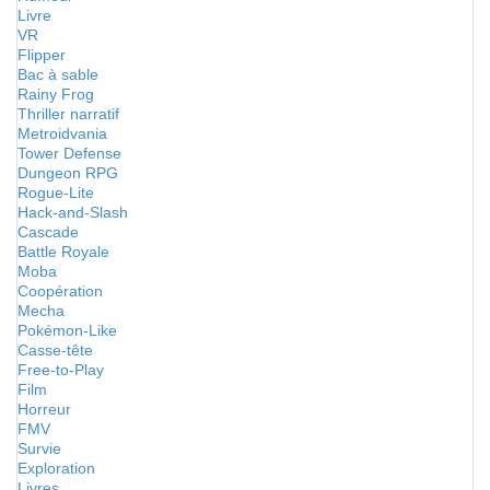
Livre
VR
Flipper
Bac à sable
Rainy Frog
Thriller narratif
Metroidvania
Tower Defense
Dungeon RPG
Rogue-Lite
Hack-and-Slash
Cascade
Battle Royale
Moba
Coopération
Mecha
Pokémon-Like
Casse-tête
Free-to-Play
Film
Horreur
FMV
Survie
Exploration
Livres