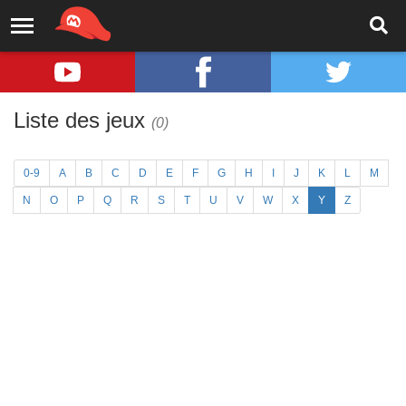
Liste des jeux
(0)
0-9
A
B
C
D
E
F
G
H
I
J
K
L
M
N
O
P
Q
R
S
T
U
V
W
X
Y
Z