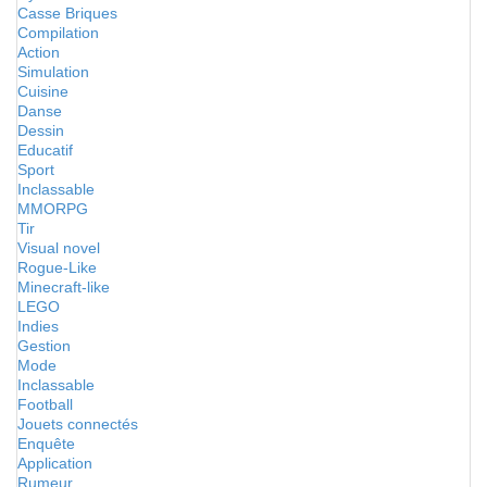
Casse Briques
Compilation
Action
Simulation
Cuisine
Danse
Dessin
Educatif
Sport
Inclassable
MMORPG
Tir
Visual novel
Rogue-Like
Minecraft-like
LEGO
Indies
Gestion
Mode
Inclassable
Football
Jouets connectés
Enquête
Application
Rumeur