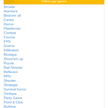
Filtrer par genre
Arcade
Aventure
Beat'em all
Cartes
Horror
Plateforme
Combat
Course
FPS
Guerre
Infiltration
Musique
Shoot'em up
Puzzle
Rail Shooter
Réflexion
RPG
Shooter
Stratégie
Survival horror
Tactique
Party Game
Point & Click
Rythme