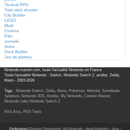
Tactical-RPG
Twin-stick shooter
City Builder
LEGO
Multi
Cinéma
Film
console
Autre
Deck Builder
Jeu de plateau
Nintendo-master.com, toute l'actualité Nintendo en France
Toute l'actualité Nintendo : Switch, Nintendo Switch 2, amiibo, Zelda,
Mario - 2003-2026
Tags :
Nintendo Switch
,
Zelda
,
Mario
,
Pokémon
,
Metroid
,
Xenoblade
,
Splatoon
,
Nintendo 3DS
,
Amiibo
,
My Nintendo
,
Cartoon Master
,
Nintendo Labo
Nintendo Switch 2
RSS Actu
,
RSS Tests
Partenaires (
Devenir Partenaire
) :
All-Nintendo
-
Next-Nintendo
-
Jeux
-