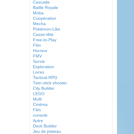
Cascade
Battle Royale
Moba
Coopération
Mecha
Pokémon-Like
Casse-tête
Free-to-Play
Film
Horreur
FMV
Survie
Exploration
Livres
Tactical-RPG
Twin-stick shooter
City Builder
LEGO
Multi
Cinéma
Film
console
Autre
Deck Builder
Jeu de plateau