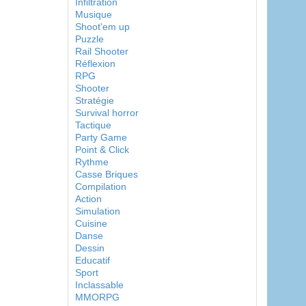
Infiltration
Musique
Shoot'em up
Puzzle
Rail Shooter
Réflexion
RPG
Shooter
Stratégie
Survival horror
Tactique
Party Game
Point & Click
Rythme
Casse Briques
Compilation
Action
Simulation
Cuisine
Danse
Dessin
Educatif
Sport
Inclassable
MMORPG