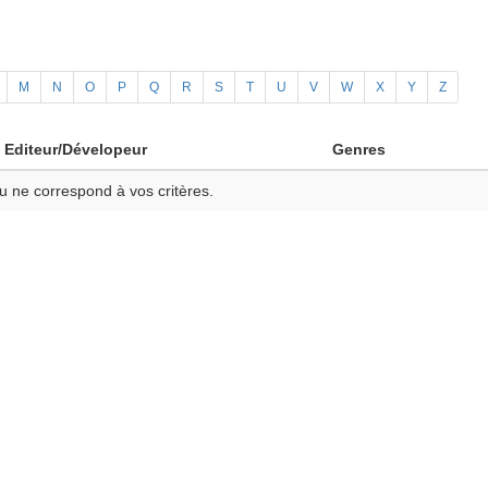
M
N
O
P
Q
R
S
T
U
V
W
X
Y
Z
Editeur/Dévelopeur
Genres
u ne correspond à vos critères.