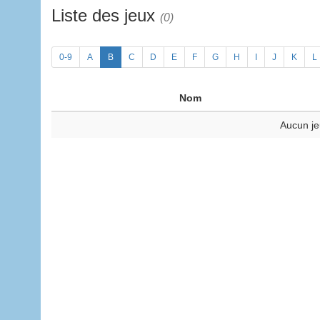
Liste des jeux
(0)
0-9
A
B
C
D
E
F
G
H
I
J
K
L
Nom
Aucun je