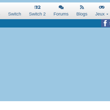
s
Switch
Switch 2
Forums
Blogs
Jeux