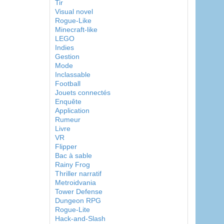
Tir
Visual novel
Rogue-Like
Minecraft-like
LEGO
Indies
Gestion
Mode
Inclassable
Football
Jouets connectés
Enquête
Application
Rumeur
Livre
VR
Flipper
Bac à sable
Rainy Frog
Thriller narratif
Metroidvania
Tower Defense
Dungeon RPG
Rogue-Lite
Hack-and-Slash