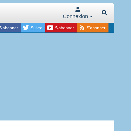
Connexion
S'abonner
Suivre
S'abonner
S'abonner