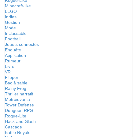
Rogue-Like
Minecraft-like
LEGO
Indies
Gestion
Mode
Inclassable
Football
Jouets connectés
Enquête
Application
Rumeur
Livre
VR
Flipper
Bac à sable
Rainy Frog
Thriller narratif
Metroidvania
Tower Defense
Dungeon RPG
Rogue-Lite
Hack-and-Slash
Cascade
Battle Royale