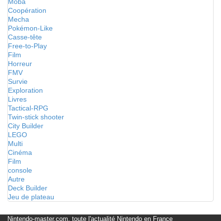
Moba
Coopération
Mecha
Pokémon-Like
Casse-tête
Free-to-Play
Film
Horreur
FMV
Survie
Exploration
Livres
Tactical-RPG
Twin-stick shooter
City Builder
LEGO
Multi
Cinéma
Film
console
Autre
Deck Builder
Jeu de plateau
Nintendo-master.com, toute l'actualité Nintendo en France