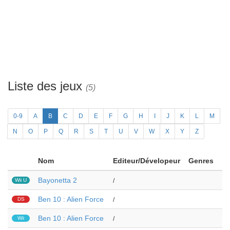
Liste des jeux
(5)
0-9
A
B
C
D
E
F
G
H
I
J
K
L
M
N
O
P
Q
R
S
T
U
V
W
X
Y
Z
Nom
Editeur/Dévelopeur
Genres
Bayonetta 2
Wii U
/
Ben 10 : Alien Force
DS
/
Ben 10 : Alien Force
Wii
/