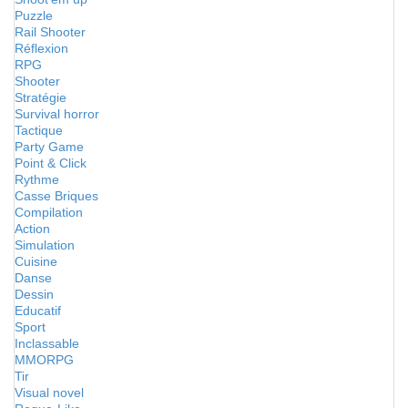
Puzzle
Rail Shooter
Réflexion
RPG
Shooter
Stratégie
Survival horror
Tactique
Party Game
Point & Click
Rythme
Casse Briques
Compilation
Action
Simulation
Cuisine
Danse
Dessin
Educatif
Sport
Inclassable
MMORPG
Tir
Visual novel