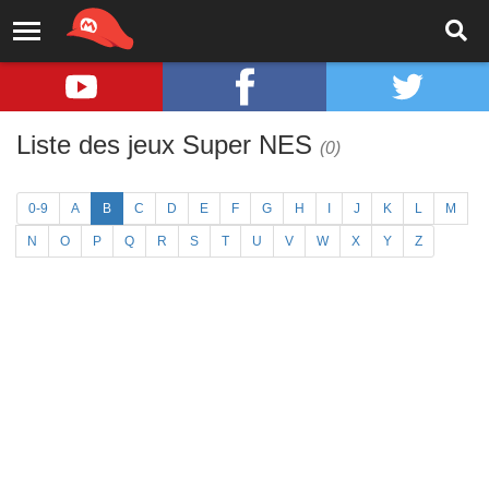
Liste des jeux Super NES
(0)
0-9
A
B
C
D
E
F
G
H
I
J
K
L
M
N
O
P
Q
R
S
T
U
V
W
X
Y
Z