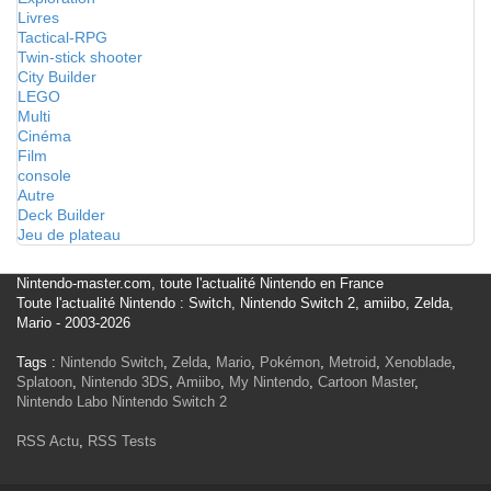
Livres
Tactical-RPG
Twin-stick shooter
City Builder
LEGO
Multi
Cinéma
Film
console
Autre
Deck Builder
Jeu de plateau
Nintendo-master.com, toute l'actualité Nintendo en France
Toute l'actualité Nintendo : Switch, Nintendo Switch 2, amiibo, Zelda,
Mario - 2003-2026
Tags :
Nintendo Switch
,
Zelda
,
Mario
,
Pokémon
,
Metroid
,
Xenoblade
,
Splatoon
,
Nintendo 3DS
,
Amiibo
,
My Nintendo
,
Cartoon Master
,
Nintendo Labo
Nintendo Switch 2
RSS Actu
,
RSS Tests