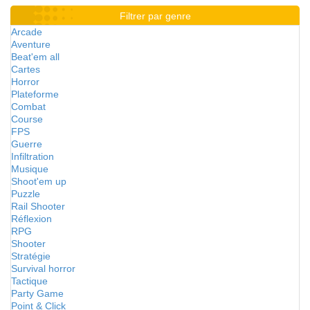
Filtrer par genre
Arcade
Aventure
Beat'em all
Cartes
Horror
Plateforme
Combat
Course
FPS
Guerre
Infiltration
Musique
Shoot'em up
Puzzle
Rail Shooter
Réflexion
RPG
Shooter
Stratégie
Survival horror
Tactique
Party Game
Point & Click