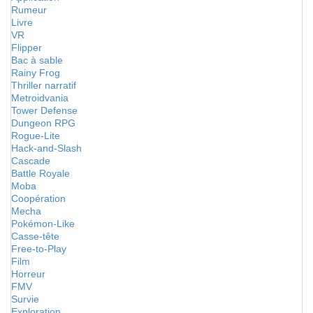
Rumeur
Livre
VR
Flipper
Bac à sable
Rainy Frog
Thriller narratif
Metroidvania
Tower Defense
Dungeon RPG
Rogue-Lite
Hack-and-Slash
Cascade
Battle Royale
Moba
Coopération
Mecha
Pokémon-Like
Casse-tête
Free-to-Play
Film
Horreur
FMV
Survie
Exploration