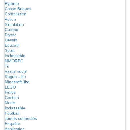
Rythme
Casse Briques
Compilation
Action
Simulation
Cuisine
Danse
Dessin
Educatif
Sport
Inclassable
MMORPG
Tir
Visual novel
Rogue-Like
Minecraft-like
LEGO
Indies
Gestion
Mode
Inclassable
Football
Jouets connectés
Enquête
Application