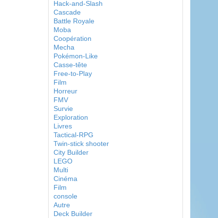
Hack-and-Slash
Cascade
Battle Royale
Moba
Coopération
Mecha
Pokémon-Like
Casse-tête
Free-to-Play
Film
Horreur
FMV
Survie
Exploration
Livres
Tactical-RPG
Twin-stick shooter
City Builder
LEGO
Multi
Cinéma
Film
console
Autre
Deck Builder