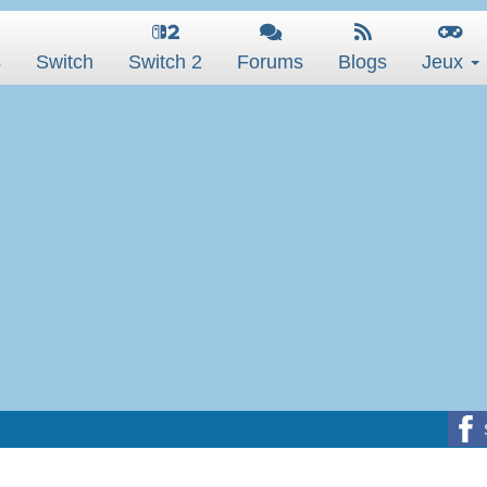
s
Switch
Switch 2
Forums
Blogs
Jeux