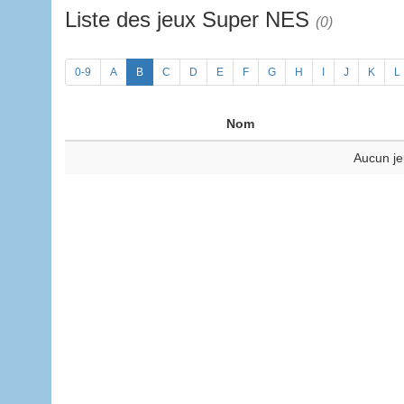
Liste des jeux Super NES
(0)
0-9
A
B
C
D
E
F
G
H
I
J
K
L
Nom
Aucun je