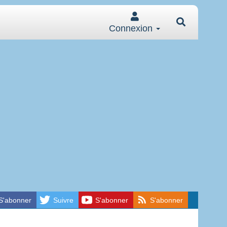
Connexion
S'abonner
Suivre
S'abonner
S'abonner