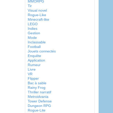
MMORPG
Tir
Visual novel
Rogue-Like
Minecraft-like
LEGO
Indies
Gestion
Mode
Inclassable
Football
Jouets connectés
Enquête
Application
Rumeur
Livre
VR
Flipper
Bac à sable
Rainy Frog
Thriller narratif
Metroidvania
Tower Defense
Dungeon RPG
Rogue-Lite