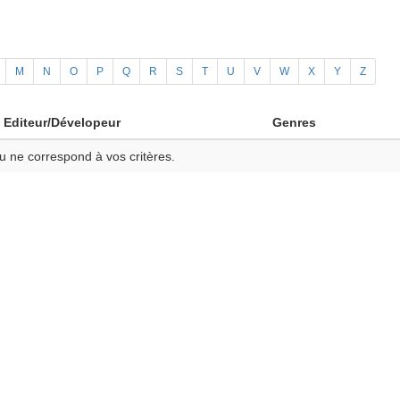
M
N
O
P
Q
R
S
T
U
V
W
X
Y
Z
Editeur/Dévelopeur
Genres
u ne correspond à vos critères.