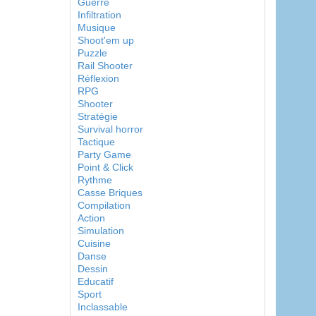
Guerre
Infiltration
Musique
Shoot'em up
Puzzle
Rail Shooter
Réflexion
RPG
Shooter
Stratégie
Survival horror
Tactique
Party Game
Point & Click
Rythme
Casse Briques
Compilation
Action
Simulation
Cuisine
Danse
Dessin
Educatif
Sport
Inclassable