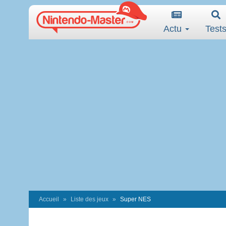
Actu
Test
Accueil
Liste des jeux
Super NES