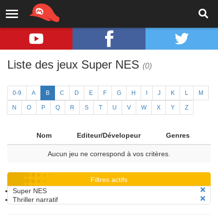
Liste des jeux Super NES
(0)
0-9
A
B
C
D
E
F
G
H
I
J
K
L
M
N
O
P
Q
R
S
T
U
V
W
X
Y
Z
Nom
Editeur/Dévelopeur
Genres
Aucun jeu ne correspond à vos critères.
Filtres actifs
Super NES
Thriller narratif