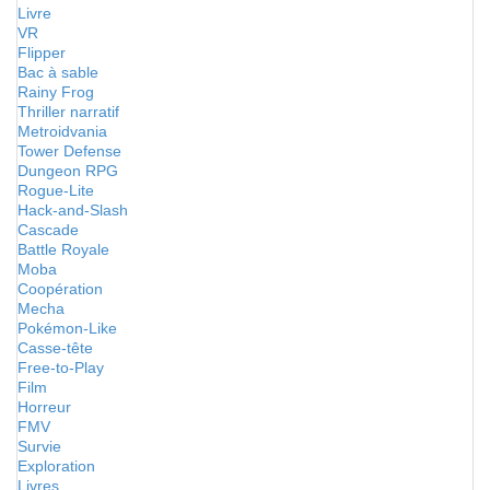
Livre
VR
Flipper
Bac à sable
Rainy Frog
Thriller narratif
Metroidvania
Tower Defense
Dungeon RPG
Rogue-Lite
Hack-and-Slash
Cascade
Battle Royale
Moba
Coopération
Mecha
Pokémon-Like
Casse-tête
Free-to-Play
Film
Horreur
FMV
Survie
Exploration
Livres