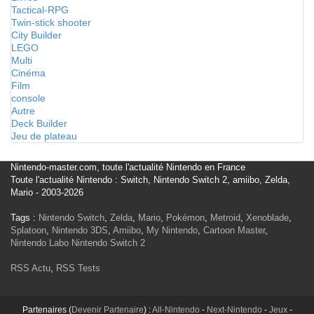
Tactical-RPG
Twin-stick shooter
City Builder
LEGO
Multi
Cinéma
Film
console
Autre
Deck Builder
Jeu de plateau
Nintendo-master.com, toute l'actualité Nintendo en France
Toute l'actualité Nintendo : Switch, Nintendo Switch 2, amiibo, Zelda,
Mario - 2003-2026
Tags :
Nintendo Switch
,
Zelda
,
Mario
,
Pokémon
,
Metroid
,
Xenoblade
,
Splatoon
,
Nintendo 3DS
,
Amiibo
,
My Nintendo
,
Cartoon Master
,
Nintendo Labo
Nintendo Switch 2
RSS Actu
,
RSS Tests
Partenaires (
Devenir Partenaire
) :
All-Nintendo
-
Next-Nintendo
-
Jeux
-