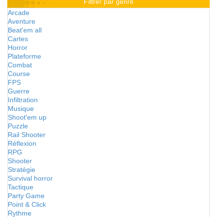
Filtrer par genre
Arcade
Aventure
Beat'em all
Cartes
Horror
Plateforme
Combat
Course
FPS
Guerre
Infiltration
Musique
Shoot'em up
Puzzle
Rail Shooter
Réflexion
RPG
Shooter
Stratégie
Survival horror
Tactique
Party Game
Point & Click
Rythme