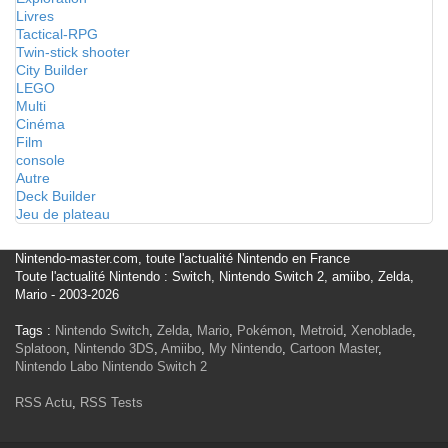
Livres
Tactical-RPG
Twin-stick shooter
City Builder
LEGO
Multi
Cinéma
Film
console
Autre
Deck Builder
Jeu de plateau
Nintendo-master.com, toute l'actualité Nintendo en France
Toute l'actualité Nintendo : Switch, Nintendo Switch 2, amiibo, Zelda,
Mario - 2003-2026
Tags :
Nintendo Switch
,
Zelda
,
Mario
,
Pokémon
,
Metroid
,
Xenoblade
,
Splatoon
,
Nintendo 3DS
,
Amiibo
,
My Nintendo
,
Cartoon Master
,
Nintendo Labo
Nintendo Switch 2
RSS Actu
,
RSS Tests