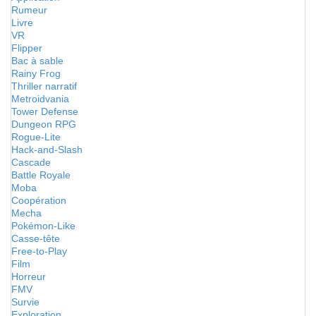
Rumeur
Livre
VR
Flipper
Bac à sable
Rainy Frog
Thriller narratif
Metroidvania
Tower Defense
Dungeon RPG
Rogue-Lite
Hack-and-Slash
Cascade
Battle Royale
Moba
Coopération
Mecha
Pokémon-Like
Casse-tête
Free-to-Play
Film
Horreur
FMV
Survie
Exploration