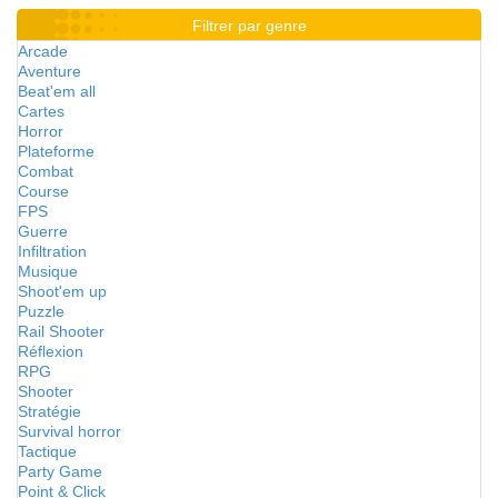
Filtrer par genre
Arcade
Aventure
Beat'em all
Cartes
Horror
Plateforme
Combat
Course
FPS
Guerre
Infiltration
Musique
Shoot'em up
Puzzle
Rail Shooter
Réflexion
RPG
Shooter
Stratégie
Survival horror
Tactique
Party Game
Point & Click