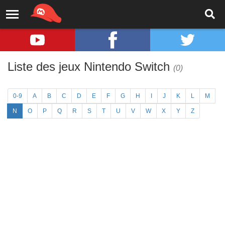
Liste des jeux Nintendo Switch
(0)
0-9
A
B
C
D
E
F
G
H
I
J
K
L
M
N
O
P
Q
R
S
T
U
V
W
X
Y
Z