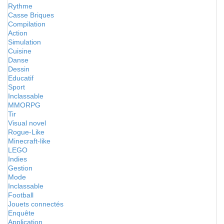
Rythme
Casse Briques
Compilation
Action
Simulation
Cuisine
Danse
Dessin
Educatif
Sport
Inclassable
MMORPG
Tir
Visual novel
Rogue-Like
Minecraft-like
LEGO
Indies
Gestion
Mode
Inclassable
Football
Jouets connectés
Enquête
Application