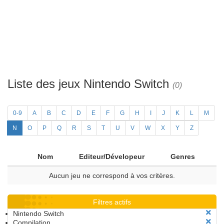
Liste des jeux Nintendo Switch
(0)
0-9
A
B
C
D
E
F
G
H
I
J
K
L
M
N
O
P
Q
R
S
T
U
V
W
X
Y
Z
Nom
Editeur/Dévelopeur
Genres
Aucun jeu ne correspond à vos critères.
Filtres actifs
Nintendo Switch
Compilation