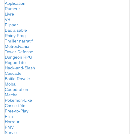
Application
Rumeur
Livre
VR
Flipper
Bac à sable
Rainy Frog
Thriller narratif
Metroidvania
Tower Defense
Dungeon RPG
Rogue-Lite
Hack-and-Slash
Cascade
Battle Royale
Moba
Coopération
Mecha
Pokémon-Like
Casse-tête
Free-to-Play
Film
Horreur
FMV
Survie