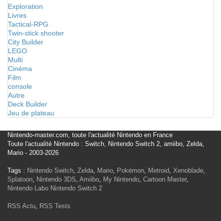
Exploration
Livres
Tactical-RPG
Twin-stick shooter
City Builder
LEGO
Multi
Cinéma
Film
console
Autre
Deck Builder
Jeu de plateau
Nintendo-master.com, toute l'actualité Nintendo en France
Toute l'actualité Nintendo : Switch, Nintendo Switch 2, amiibo, Zelda,
Mario - 2003-2026
Tags :
Nintendo Switch
,
Zelda
,
Mario
,
Pokémon
,
Metroid
,
Xenoblade
,
Splatoon
,
Nintendo 3DS
,
Amiibo
,
My Nintendo
,
Cartoon Master
,
Nintendo Labo
Nintendo Switch 2
RSS Actu
,
RSS Tests