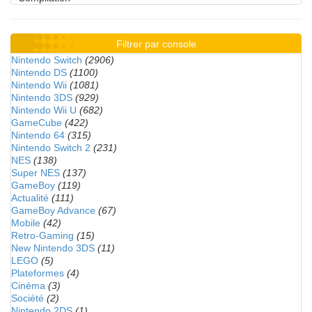
Filtrer par console
Nintendo Switch
(2906)
Nintendo DS
(1100)
Nintendo Wii
(1081)
Nintendo 3DS
(929)
Nintendo Wii U
(682)
GameCube
(422)
Nintendo 64
(315)
Nintendo Switch 2
(231)
NES
(138)
Super NES
(137)
GameBoy
(119)
Actualité
(111)
GameBoy Advance
(67)
Mobile
(42)
Retro-Gaming
(15)
New Nintendo 3DS
(11)
LEGO
(5)
Plateformes
(4)
Cinéma
(3)
Société
(2)
Nintendo 2DS
(1)