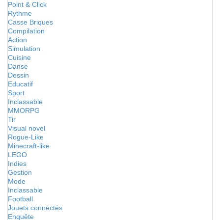
Point & Click
Rythme
Casse Briques
Compilation
Action
Simulation
Cuisine
Danse
Dessin
Educatif
Sport
Inclassable
MMORPG
Tir
Visual novel
Rogue-Like
Minecraft-like
LEGO
Indies
Gestion
Mode
Inclassable
Football
Jouets connectés
Enquête