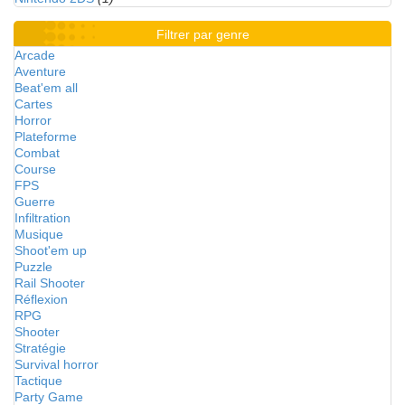
Filtrer par genre
Arcade
Aventure
Beat'em all
Cartes
Horror
Plateforme
Combat
Course
FPS
Guerre
Infiltration
Musique
Shoot'em up
Puzzle
Rail Shooter
Réflexion
RPG
Shooter
Stratégie
Survival horror
Tactique
Party Game