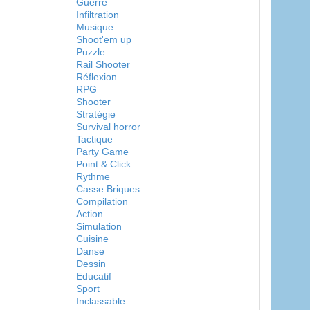
Guerre
Infiltration
Musique
Shoot'em up
Puzzle
Rail Shooter
Réflexion
RPG
Shooter
Stratégie
Survival horror
Tactique
Party Game
Point & Click
Rythme
Casse Briques
Compilation
Action
Simulation
Cuisine
Danse
Dessin
Educatif
Sport
Inclassable