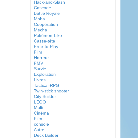
Hack-and-Slash
Cascade
Battle Royale
Moba
Coopération
Mecha
Pokémon-Like
Casse-tête
Free-to-Play
Film
Horreur
FMV
Survie
Exploration
Livres
Tactical-RPG
Twin-stick shooter
City Builder
LEGO
Multi
Cinéma
Film
console
Autre
Deck Builder