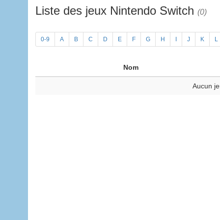
Liste des jeux Nintendo Switch
(0)
0-9
A
B
C
D
E
F
G
H
I
J
K
L
Nom
Aucun je