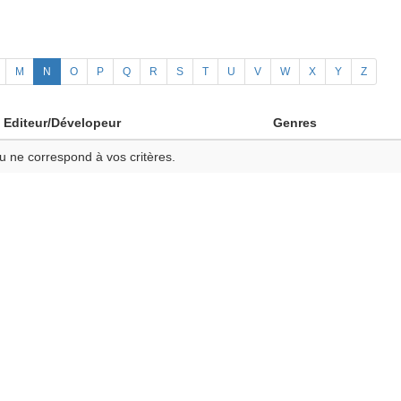
M
N
O
P
Q
R
S
T
U
V
W
X
Y
Z
Editeur/Dévelopeur
Genres
u ne correspond à vos critères.