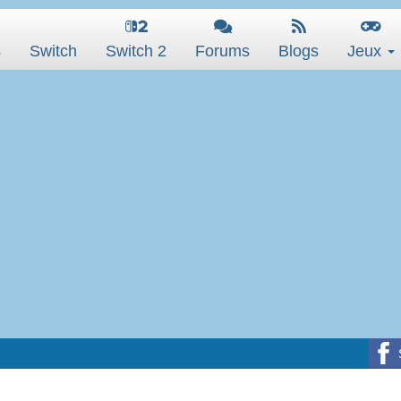
s
Switch
Switch 2
Forums
Blogs
Jeux