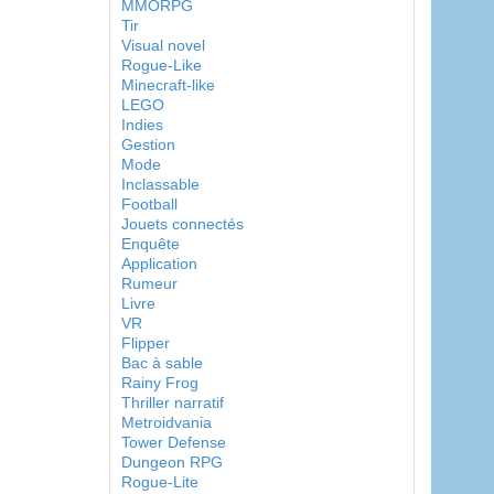
MMORPG
Tir
Visual novel
Rogue-Like
Minecraft-like
LEGO
Indies
Gestion
Mode
Inclassable
Football
Jouets connectés
Enquête
Application
Rumeur
Livre
VR
Flipper
Bac à sable
Rainy Frog
Thriller narratif
Metroidvania
Tower Defense
Dungeon RPG
Rogue-Lite