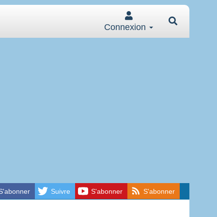
Connexion
S'abonner
Suivre
S'abonner
S'abonner