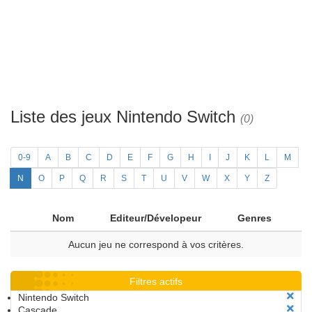
Liste des jeux Nintendo Switch
(0)
0-9
A
B
C
D
E
F
G
H
I
J
K
L
M
N
O
P
Q
R
S
T
U
V
W
X
Y
Z
Nom
Editeur/Dévelopeur
Genres
Aucun jeu ne correspond à vos critères.
Filtres actifs
Nintendo Switch
Cascade