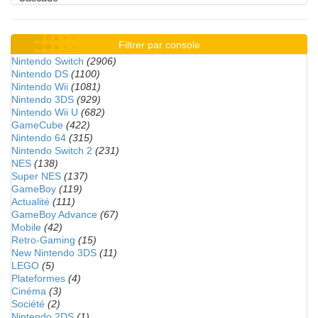
Filtrer par console
Nintendo Switch
(2906)
Nintendo DS
(1100)
Nintendo Wii
(1081)
Nintendo 3DS
(929)
Nintendo Wii U
(682)
GameCube
(422)
Nintendo 64
(315)
Nintendo Switch 2
(231)
NES
(138)
Super NES
(137)
GameBoy
(119)
Actualité
(111)
GameBoy Advance
(67)
Mobile
(42)
Retro-Gaming
(15)
New Nintendo 3DS
(11)
LEGO
(5)
Plateformes
(4)
Cinéma
(3)
Société
(2)
Nintendo 2DS
(1)