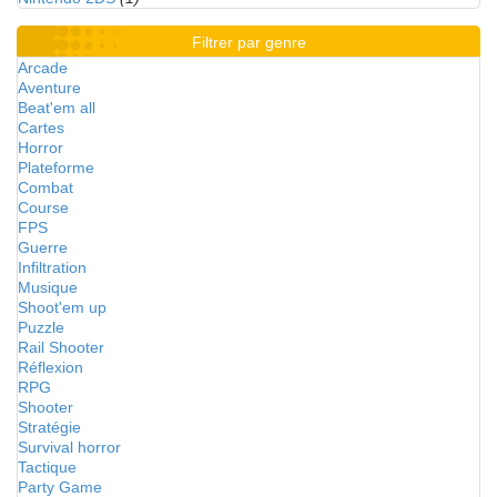
Filtrer par genre
Arcade
Aventure
Beat'em all
Cartes
Horror
Plateforme
Combat
Course
FPS
Guerre
Infiltration
Musique
Shoot'em up
Puzzle
Rail Shooter
Réflexion
RPG
Shooter
Stratégie
Survival horror
Tactique
Party Game