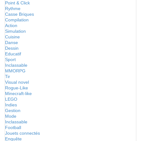
Point & Click
Rythme
Casse Briques
Compilation
Action
Simulation
Cuisine
Danse
Dessin
Educatif
Sport
Inclassable
MMORPG
Tir
Visual novel
Rogue-Like
Minecraft-like
LEGO
Indies
Gestion
Mode
Inclassable
Football
Jouets connectés
Enquête