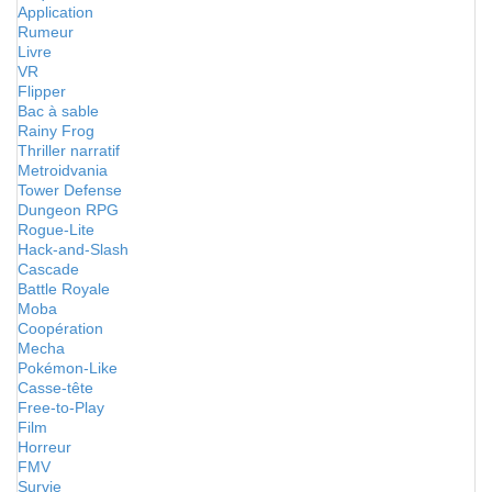
Application
Rumeur
Livre
VR
Flipper
Bac à sable
Rainy Frog
Thriller narratif
Metroidvania
Tower Defense
Dungeon RPG
Rogue-Lite
Hack-and-Slash
Cascade
Battle Royale
Moba
Coopération
Mecha
Pokémon-Like
Casse-tête
Free-to-Play
Film
Horreur
FMV
Survie