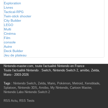
Exploration
Livres
Tactical-RPG
Twin-stick shooter
City Builder
LEGO
Multi
Cinéma
Film
console
Autre
Deck Builder
Jeu de plateau
Nintendo-master.com, toute l'actualité Nintendo en France
Toute l'actualité Nintendo : Switch, Nintendo Switch 2, amiibo, Zelda,
Mario - 2003-2026
Tags :
Nintendo Switch
,
Zelda
,
Mario
,
Pokémon
,
Metroid
,
Xenoblade
,
Splatoon
,
Nintendo 3DS
,
Amiibo
,
My Nintendo
,
Cartoon Master
,
Nintendo Labo
Nintendo Switch 2
RSS Actu
,
RSS Tests