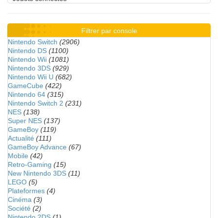
Filtrer par console
Nintendo Switch
(2906)
Nintendo DS
(1100)
Nintendo Wii
(1081)
Nintendo 3DS
(929)
Nintendo Wii U
(682)
GameCube
(422)
Nintendo 64
(315)
Nintendo Switch 2
(231)
NES
(138)
Super NES
(137)
GameBoy
(119)
Actualité
(111)
GameBoy Advance
(67)
Mobile
(42)
Retro-Gaming
(15)
New Nintendo 3DS
(11)
LEGO
(5)
Plateformes
(4)
Cinéma
(3)
Société
(2)
Nintendo 2DS
(1)