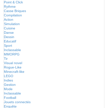
Point & Click
Rythme
Casse Briques
Compilation
Action
Simulation
Cuisine
Danse
Dessin
Educatif
Sport
Inclassable
MMORPG
Tir
Visual novel
Rogue-Like
Minecraft-like
LEGO
Indies
Gestion
Mode
Inclassable
Football
Jouets connectés
Enquête