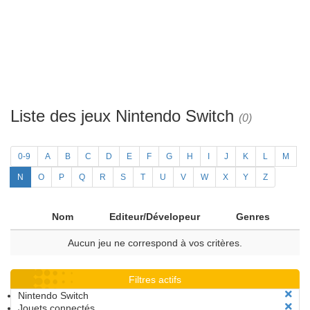
Liste des jeux Nintendo Switch
(0)
0-9
A
B
C
D
E
F
G
H
I
J
K
L
M
N
O
P
Q
R
S
T
U
V
W
X
Y
Z
Nom
Editeur/Dévelopeur
Genres
Aucun jeu ne correspond à vos critères.
Filtres actifs
Nintendo Switch
Jouets connectés