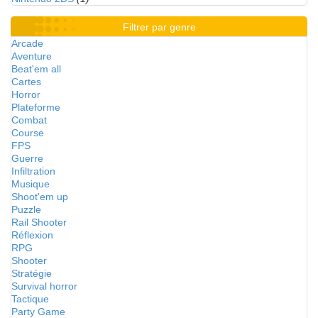
Filtrer par genre
Arcade
Aventure
Beat'em all
Cartes
Horror
Plateforme
Combat
Course
FPS
Guerre
Infiltration
Musique
Shoot'em up
Puzzle
Rail Shooter
Réflexion
RPG
Shooter
Stratégie
Survival horror
Tactique
Party Game