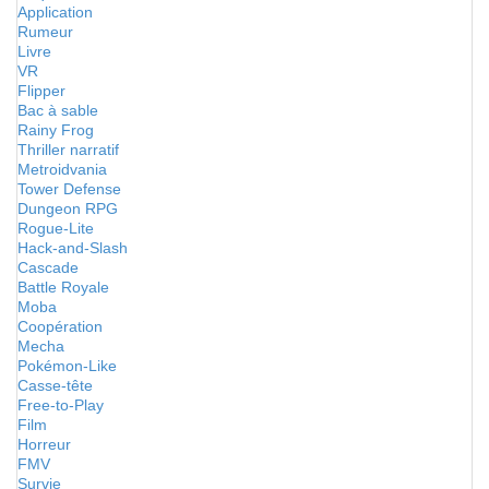
Application
Rumeur
Livre
VR
Flipper
Bac à sable
Rainy Frog
Thriller narratif
Metroidvania
Tower Defense
Dungeon RPG
Rogue-Lite
Hack-and-Slash
Cascade
Battle Royale
Moba
Coopération
Mecha
Pokémon-Like
Casse-tête
Free-to-Play
Film
Horreur
FMV
Survie