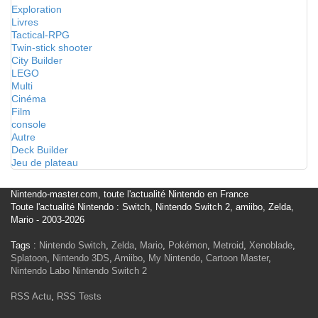
Exploration
Livres
Tactical-RPG
Twin-stick shooter
City Builder
LEGO
Multi
Cinéma
Film
console
Autre
Deck Builder
Jeu de plateau
Nintendo-master.com, toute l'actualité Nintendo en France
Toute l'actualité Nintendo : Switch, Nintendo Switch 2, amiibo, Zelda,
Mario - 2003-2026
Tags :
Nintendo Switch
,
Zelda
,
Mario
,
Pokémon
,
Metroid
,
Xenoblade
,
Splatoon
,
Nintendo 3DS
,
Amiibo
,
My Nintendo
,
Cartoon Master
,
Nintendo Labo
Nintendo Switch 2
RSS Actu
,
RSS Tests