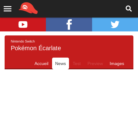
Nintendo Switch
Pokémon Écarlate
Accueil
News
Test
Preview
Images