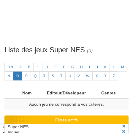
Liste des jeux Super NES
(0)
0-9
A
B
C
D
E
F
G
H
I
J
K
L
M
N
O
P
Q
R
S
T
U
V
W
X
Y
Z
Nom
Editeur/Dévelopeur
Genres
Aucun jeu ne correspond à vos critères.
Filtres actifs
Super NES
Indies