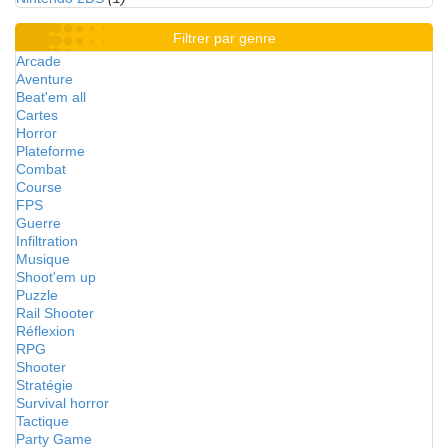
Filtrer par genre
Arcade
Aventure
Beat'em all
Cartes
Horror
Plateforme
Combat
Course
FPS
Guerre
Infiltration
Musique
Shoot'em up
Puzzle
Rail Shooter
Réflexion
RPG
Shooter
Stratégie
Survival horror
Tactique
Party Game