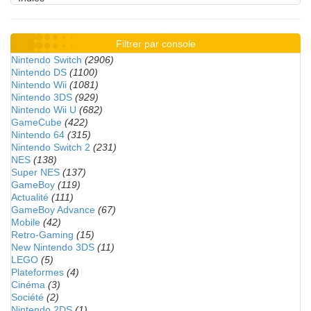
Filtrer par console
Nintendo Switch
(2906)
Nintendo DS
(1100)
Nintendo Wii
(1081)
Nintendo 3DS
(929)
Nintendo Wii U
(682)
GameCube
(422)
Nintendo 64
(315)
Nintendo Switch 2
(231)
NES
(138)
Super NES
(137)
GameBoy
(119)
Actualité
(111)
GameBoy Advance
(67)
Mobile
(42)
Retro-Gaming
(15)
New Nintendo 3DS
(11)
LEGO
(5)
Plateformes
(4)
Cinéma
(3)
Société
(2)
Nintendo 2DS
(1)