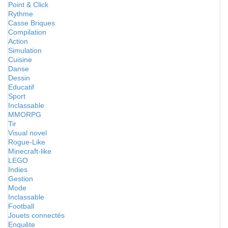
Point & Click
Rythme
Casse Briques
Compilation
Action
Simulation
Cuisine
Danse
Dessin
Educatif
Sport
Inclassable
MMORPG
Tir
Visual novel
Rogue-Like
Minecraft-like
LEGO
Indies
Gestion
Mode
Inclassable
Football
Jouets connectés
Enquête