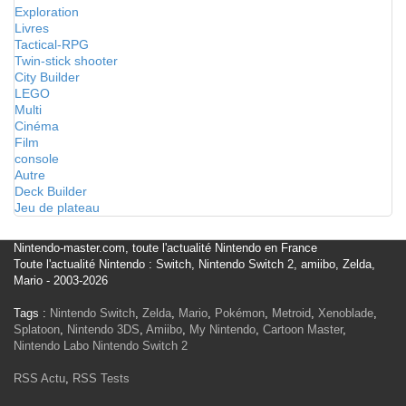
Exploration
Livres
Tactical-RPG
Twin-stick shooter
City Builder
LEGO
Multi
Cinéma
Film
console
Autre
Deck Builder
Jeu de plateau
Nintendo-master.com, toute l'actualité Nintendo en France
Toute l'actualité Nintendo : Switch, Nintendo Switch 2, amiibo, Zelda,
Mario - 2003-2026
Tags :
Nintendo Switch
,
Zelda
,
Mario
,
Pokémon
,
Metroid
,
Xenoblade
,
Splatoon
,
Nintendo 3DS
,
Amiibo
,
My Nintendo
,
Cartoon Master
,
Nintendo Labo
Nintendo Switch 2
RSS Actu
,
RSS Tests