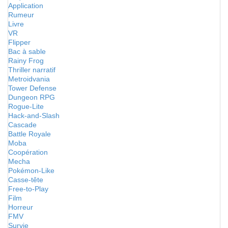
Application
Rumeur
Livre
VR
Flipper
Bac à sable
Rainy Frog
Thriller narratif
Metroidvania
Tower Defense
Dungeon RPG
Rogue-Lite
Hack-and-Slash
Cascade
Battle Royale
Moba
Coopération
Mecha
Pokémon-Like
Casse-tête
Free-to-Play
Film
Horreur
FMV
Survie