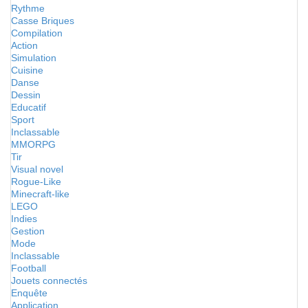
Rythme
Casse Briques
Compilation
Action
Simulation
Cuisine
Danse
Dessin
Educatif
Sport
Inclassable
MMORPG
Tir
Visual novel
Rogue-Like
Minecraft-like
LEGO
Indies
Gestion
Mode
Inclassable
Football
Jouets connectés
Enquête
Application