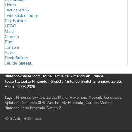
Livres
Tactical-RPG
Twin-stick shooter
City Builder
LEGO
Multi
Cinéma
Film
console
Autre
Deck Builder
Jeu de plateau
Nintendo-master.com, toute l'actualité Nintendo en France
Toute l'actualité Nintendo : Switch, Nintendo Switch 2, amiibo, Zelda,
Mario - 2003-2026
Tags :
Nintendo Switch
,
Zelda
,
Mario
,
Pokémon
,
Metroid
,
Xenoblade
,
Splatoon
,
Nintendo 3DS
,
Amiibo
,
My Nintendo
,
Cartoon Master
,
Nintendo Labo
Nintendo Switch 2
RSS Actu
,
RSS Tests