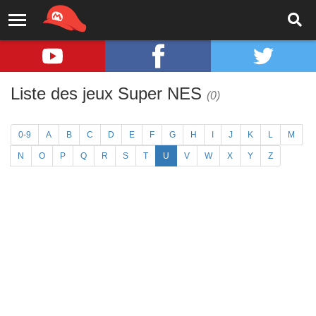
Liste des jeux Super NES
(0)
0-9
A
B
C
D
E
F
G
H
I
J
K
L
M
N
O
P
Q
R
S
T
U
V
W
X
Y
Z