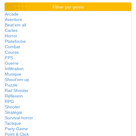
Filtrer par genre
Arcade
Aventure
Beat'em all
Cartes
Horror
Plateforme
Combat
Course
FPS
Guerre
Infiltration
Musique
Shoot'em up
Puzzle
Rail Shooter
Réflexion
RPG
Shooter
Stratégie
Survival horror
Tactique
Party Game
Point & Click