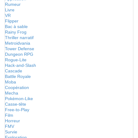
Rumeur
Livre
VR
Flipper
Bac à sable
Rainy Frog
Thriller narratif
Metroidvania
Tower Defense
Dungeon RPG
Rogue-Lite
Hack-and-Slash
Cascade
Battle Royale
Moba
Coopération
Mecha
Pokémon-Like
Casse-tête
Free-to-Play
Film
Horreur
FMV
Survie
Exploration