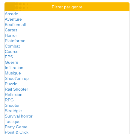
Filtrer par genre
Arcade
Aventure
Beat'em all
Cartes
Horror
Plateforme
Combat
Course
FPS
Guerre
Infiltration
Musique
Shoot'em up
Puzzle
Rail Shooter
Réflexion
RPG
Shooter
Stratégie
Survival horror
Tactique
Party Game
Point & Click