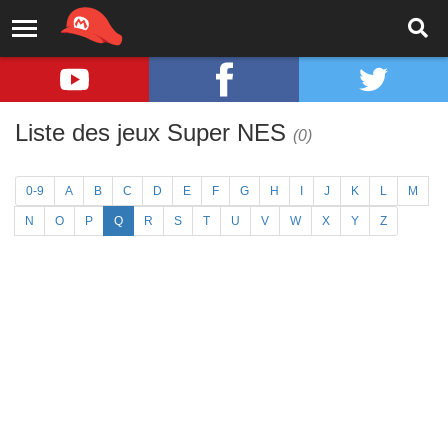
Liste des jeux Super NES
(0)
0-9
A
B
C
D
E
F
G
H
I
J
K
L
M
N
O
P
Q
R
S
T
U
V
W
X
Y
Z