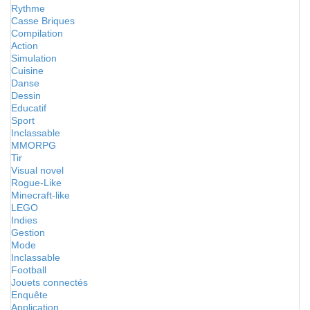
Rythme
Casse Briques
Compilation
Action
Simulation
Cuisine
Danse
Dessin
Educatif
Sport
Inclassable
MMORPG
Tir
Visual novel
Rogue-Like
Minecraft-like
LEGO
Indies
Gestion
Mode
Inclassable
Football
Jouets connectés
Enquête
Application