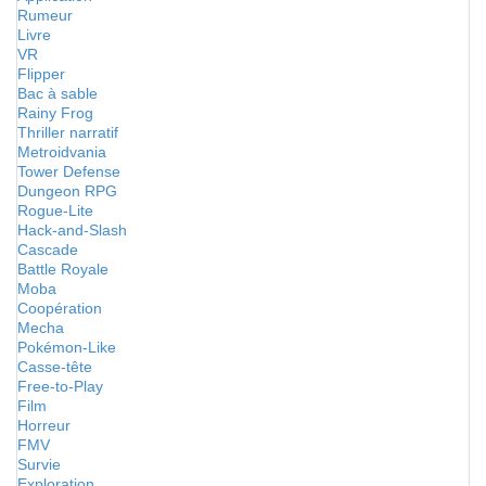
Rumeur
Livre
VR
Flipper
Bac à sable
Rainy Frog
Thriller narratif
Metroidvania
Tower Defense
Dungeon RPG
Rogue-Lite
Hack-and-Slash
Cascade
Battle Royale
Moba
Coopération
Mecha
Pokémon-Like
Casse-tête
Free-to-Play
Film
Horreur
FMV
Survie
Exploration