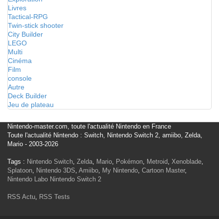
Livres
Tactical-RPG
Twin-stick shooter
City Builder
LEGO
Multi
Cinéma
Film
console
Autre
Deck Builder
Jeu de plateau
Nintendo-master.com, toute l'actualité Nintendo en France
Toute l'actualité Nintendo : Switch, Nintendo Switch 2, amiibo, Zelda,
Mario - 2003-2026
Tags :
Nintendo Switch
,
Zelda
,
Mario
,
Pokémon
,
Metroid
,
Xenoblade
,
Splatoon
,
Nintendo 3DS
,
Amiibo
,
My Nintendo
,
Cartoon Master
,
Nintendo Labo
Nintendo Switch 2
RSS Actu
,
RSS Tests