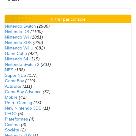
Filtrer par console
Nintendo Switch
(2906)
Nintendo DS
(1100)
Nintendo Wii
(1081)
Nintendo 3DS
(929)
Nintendo Wii U
(682)
GameCube
(422)
Nintendo 64
(315)
Nintendo Switch 2
(231)
NES
(138)
Super NES
(137)
GameBoy
(119)
Actualité
(111)
GameBoy Advance
(67)
Mobile
(42)
Retro-Gaming
(15)
New Nintendo 3DS
(11)
LEGO
(5)
Plateformes
(4)
Cinéma
(3)
Société
(2)
Nintendo 2DS
(1)