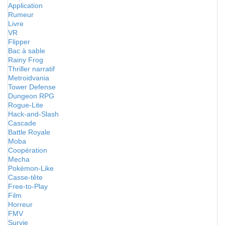
Application
Rumeur
Livre
VR
Flipper
Bac à sable
Rainy Frog
Thriller narratif
Metroidvania
Tower Defense
Dungeon RPG
Rogue-Lite
Hack-and-Slash
Cascade
Battle Royale
Moba
Coopération
Mecha
Pokémon-Like
Casse-tête
Free-to-Play
Film
Horreur
FMV
Survie