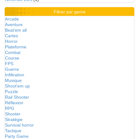
Filtrer par genre
Arcade
Aventure
Beat'em all
Cartes
Horror
Plateforme
Combat
Course
FPS
Guerre
Infiltration
Musique
Shoot'em up
Puzzle
Rail Shooter
Réflexion
RPG
Shooter
Stratégie
Survival horror
Tactique
Party Game