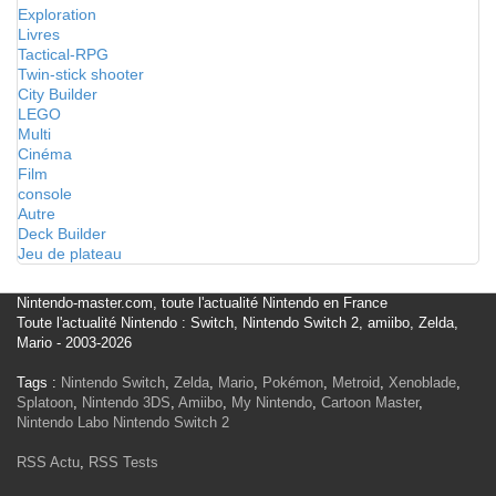
Exploration
Livres
Tactical-RPG
Twin-stick shooter
City Builder
LEGO
Multi
Cinéma
Film
console
Autre
Deck Builder
Jeu de plateau
Nintendo-master.com, toute l'actualité Nintendo en France
Toute l'actualité Nintendo : Switch, Nintendo Switch 2, amiibo, Zelda,
Mario - 2003-2026
Tags :
Nintendo Switch
,
Zelda
,
Mario
,
Pokémon
,
Metroid
,
Xenoblade
,
Splatoon
,
Nintendo 3DS
,
Amiibo
,
My Nintendo
,
Cartoon Master
,
Nintendo Labo
Nintendo Switch 2
RSS Actu
,
RSS Tests