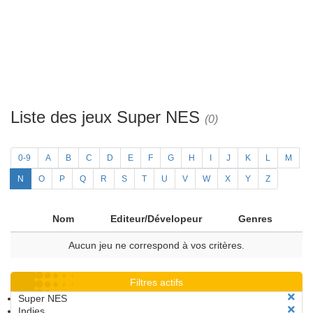
Liste des jeux Super NES
(0)
0-9
A
B
C
D
E
F
G
H
I
J
K
L
M
N
O
P
Q
R
S
T
U
V
W
X
Y
Z
Nom
Editeur/Dévelopeur
Genres
Aucun jeu ne correspond à vos critères.
Filtres actifs
Super NES
Indies