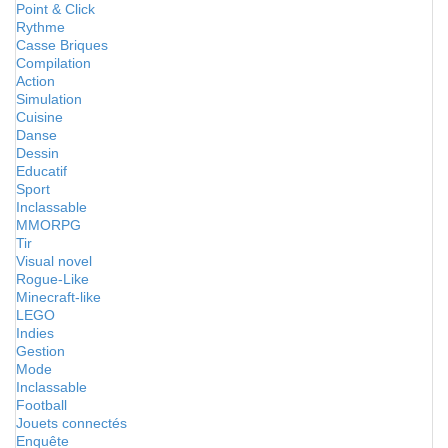
Point & Click
Rythme
Casse Briques
Compilation
Action
Simulation
Cuisine
Danse
Dessin
Educatif
Sport
Inclassable
MMORPG
Tir
Visual novel
Rogue-Like
Minecraft-like
LEGO
Indies
Gestion
Mode
Inclassable
Football
Jouets connectés
Enquête