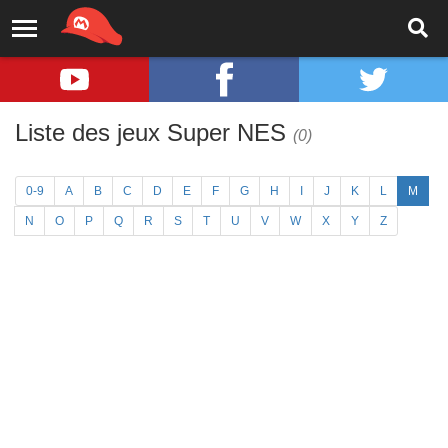
Liste des jeux Super NES
(0)
0-9
A
B
C
D
E
F
G
H
I
J
K
L
M
N
O
P
Q
R
S
T
U
V
W
X
Y
Z