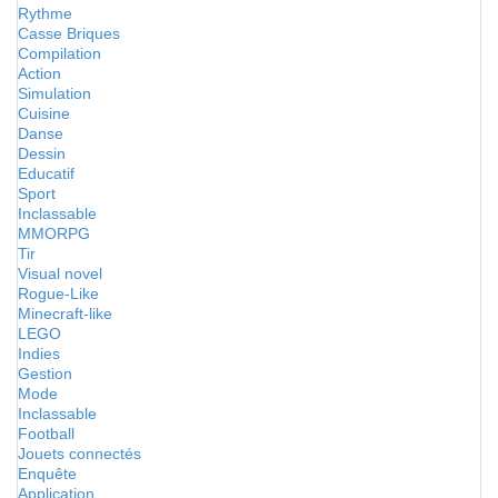
Rythme
Casse Briques
Compilation
Action
Simulation
Cuisine
Danse
Dessin
Educatif
Sport
Inclassable
MMORPG
Tir
Visual novel
Rogue-Like
Minecraft-like
LEGO
Indies
Gestion
Mode
Inclassable
Football
Jouets connectés
Enquête
Application