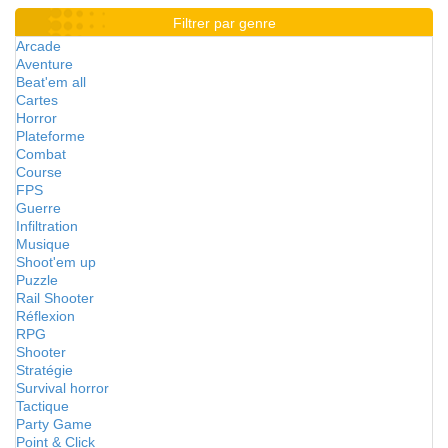
Filtrer par genre
Arcade
Aventure
Beat'em all
Cartes
Horror
Plateforme
Combat
Course
FPS
Guerre
Infiltration
Musique
Shoot'em up
Puzzle
Rail Shooter
Réflexion
RPG
Shooter
Stratégie
Survival horror
Tactique
Party Game
Point & Click