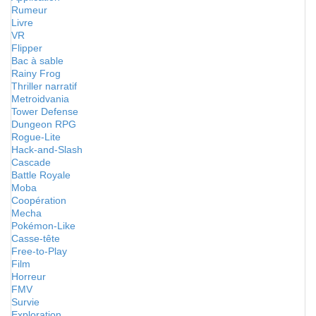
Rumeur
Livre
VR
Flipper
Bac à sable
Rainy Frog
Thriller narratif
Metroidvania
Tower Defense
Dungeon RPG
Rogue-Lite
Hack-and-Slash
Cascade
Battle Royale
Moba
Coopération
Mecha
Pokémon-Like
Casse-tête
Free-to-Play
Film
Horreur
FMV
Survie
Exploration