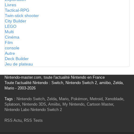
Livres
Tactical-RPG
Twin-stick shooter
City Builder
LEGO
Multi
Cinéma
Film
console
Autre
Deck Builder
Jeu de plateau
Nintendo-master.com, toute l'actualité Nintendo en France
Toute l'actualité Nintendo : Switch, Nintendo Switch 2, amiibo, Zelda,
Mario - 2003-2026
Tags :
Nintendo Switch
,
Zelda
,
Mario
,
Pokémon
,
Metroid
,
Xenoblade
,
Splatoon
,
Nintendo 3DS
,
Amiibo
,
My Nintendo
,
Cartoon Master
,
Nintendo Labo
Nintendo Switch 2
RSS Actu
,
RSS Tests