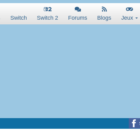
s
Switch
Switch 2
Forums
Blogs
Jeux