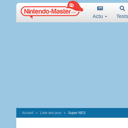
Actu
Test
Accueil
Liste des jeux
Super NES