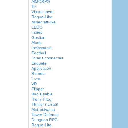
MMORPG
Tir
Visual novel
Rogue-Like
Minecraft-like
LEGO
Indies
Gestion
Mode
Inclassable
Football
Jouets connectés
Enquête
Application
Rumeur
Livre
VR
Flipper
Bac à sable
Rainy Frog
Thriller narratif
Metroidvania
Tower Defense
Dungeon RPG
Rogue-Lite