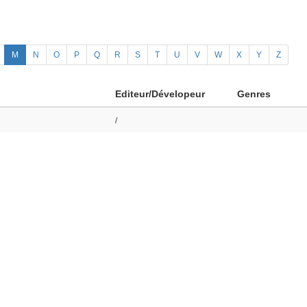
M
N
O
P
Q
R
S
T
U
V
W
X
Y
Z
Editeur/Dévelopeur
Genres
/