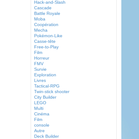
Hack-and-Slash
Cascade
Battle Royale
Moba
Coopération
Mecha
Pokémon-Like
Casse-tête
Free-to-Play
Film
Horreur
FMV
Survie
Exploration
Livres
Tactical-RPG
Twin-stick shooter
City Builder
LEGO
Multi
Cinéma
Film
console
Autre
Deck Builder