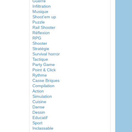
Guerre
Infiltration
Musique
Shoot'em up
Puzzle
Rail Shooter
Réflexion
RPG
Shooter
Stratégie
Survival horror
Tactique
Party Game
Point & Click
Rythme
Casse Briques
Compilation
Action
Simulation
Cuisine
Danse
Dessin
Educatif
Sport
Inclassable