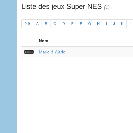
Liste des jeux Super NES
(1)
0-9
A
B
C
D
E
F
G
H
I
J
K
L
Nom
Mario & Wario
SNES