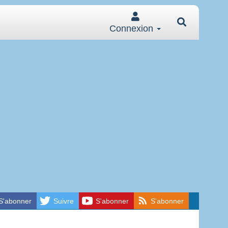
Connexion
S'abonner
Suivre
S'abonner
S'abonner