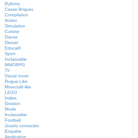
Rythme
Casse Briques
Compilation
Action
Simulation
Cuisine
Danse
Dessin
Educatif
Sport
Inclassable
MMORPG
Tir
Visual novel
Rogue-Like
Minecraft-like
LEGO
Indies
Gestion
Mode
Inclassable
Football
Jouets connectés
Enquête
Application