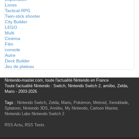
Livres
Tactical-RPG
Twin-stick shooter
City Builder
LEGO
Multi
Cinéma
Film
console
Autre
Deck Builder
Jeu de plateau
Nintendo-master.com, toute l'actualité Nintendo en France
Toute l'actualité Nintendo : Switch, Nintendo Switch 2, amiibo, Zelda,
Mario - 2003-2026
Tags :
Nintendo Switch
,
Zelda
,
Mario
,
Pokémon
,
Metroid
,
Xenoblade
,
Splatoon
,
Nintendo 3DS
,
Amiibo
,
My Nintendo
,
Cartoon Master
,
Nintendo Labo
Nintendo Switch 2
RSS Actu
,
RSS Tests