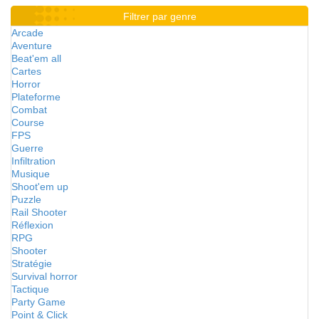
Filtrer par genre
Arcade
Aventure
Beat'em all
Cartes
Horror
Plateforme
Combat
Course
FPS
Guerre
Infiltration
Musique
Shoot'em up
Puzzle
Rail Shooter
Réflexion
RPG
Shooter
Stratégie
Survival horror
Tactique
Party Game
Point & Click