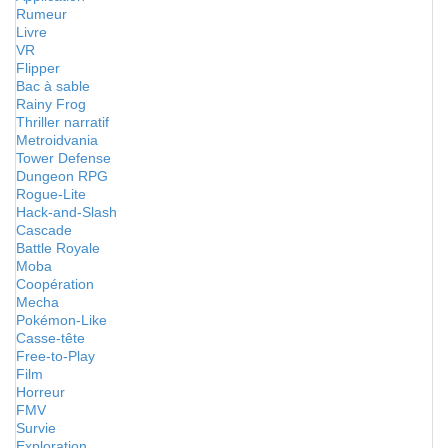
Rumeur
Livre
VR
Flipper
Bac à sable
Rainy Frog
Thriller narratif
Metroidvania
Tower Defense
Dungeon RPG
Rogue-Lite
Hack-and-Slash
Cascade
Battle Royale
Moba
Coopération
Mecha
Pokémon-Like
Casse-tête
Free-to-Play
Film
Horreur
FMV
Survie
Exploration