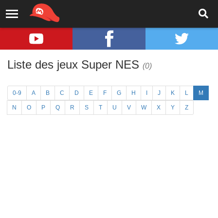
Liste des jeux Super NES
(0)
0-9
A
B
C
D
E
F
G
H
I
J
K
L
M
N
O
P
Q
R
S
T
U
V
W
X
Y
Z