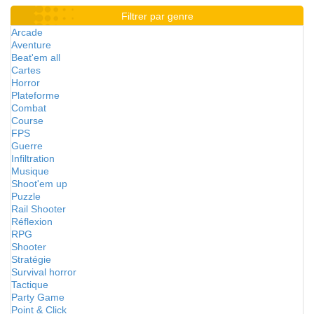
Filtrer par genre
Arcade
Aventure
Beat'em all
Cartes
Horror
Plateforme
Combat
Course
FPS
Guerre
Infiltration
Musique
Shoot'em up
Puzzle
Rail Shooter
Réflexion
RPG
Shooter
Stratégie
Survival horror
Tactique
Party Game
Point & Click