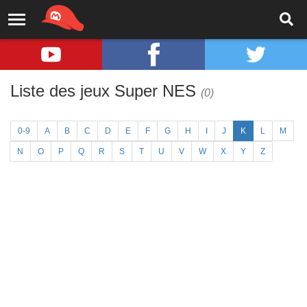
Liste des jeux Super NES
(0)
0-9
A
B
C
D
E
F
G
H
I
J
K
L
M
N
O
P
Q
R
S
T
U
V
W
X
Y
Z