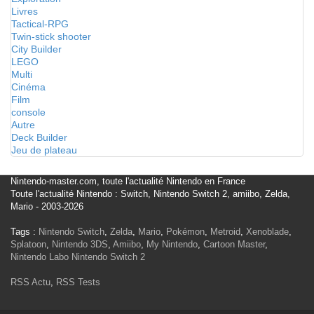
Livres
Tactical-RPG
Twin-stick shooter
City Builder
LEGO
Multi
Cinéma
Film
console
Autre
Deck Builder
Jeu de plateau
Nintendo-master.com, toute l'actualité Nintendo en France
Toute l'actualité Nintendo : Switch, Nintendo Switch 2, amiibo, Zelda,
Mario - 2003-2026
Tags :
Nintendo Switch
,
Zelda
,
Mario
,
Pokémon
,
Metroid
,
Xenoblade
,
Splatoon
,
Nintendo 3DS
,
Amiibo
,
My Nintendo
,
Cartoon Master
,
Nintendo Labo
Nintendo Switch 2
RSS Actu
,
RSS Tests