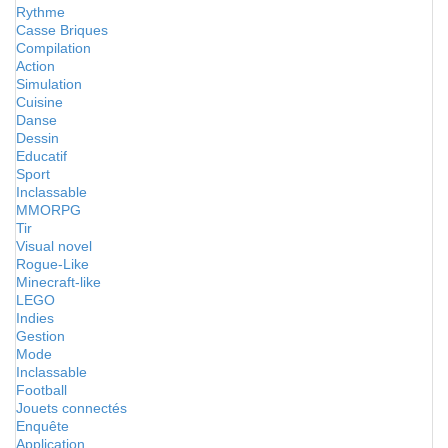
Rythme
Casse Briques
Compilation
Action
Simulation
Cuisine
Danse
Dessin
Educatif
Sport
Inclassable
MMORPG
Tir
Visual novel
Rogue-Like
Minecraft-like
LEGO
Indies
Gestion
Mode
Inclassable
Football
Jouets connectés
Enquête
Application