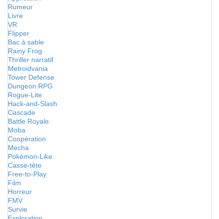
Rumeur
Livre
VR
Flipper
Bac à sable
Rainy Frog
Thriller narratif
Metroidvania
Tower Defense
Dungeon RPG
Rogue-Lite
Hack-and-Slash
Cascade
Battle Royale
Moba
Coopération
Mecha
Pokémon-Like
Casse-tête
Free-to-Play
Film
Horreur
FMV
Survie
Exploration