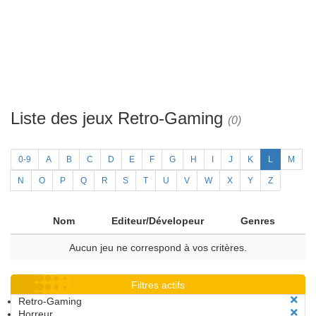
Liste des jeux Retro-Gaming
(0)
0-9
A
B
C
D
E
F
G
H
I
J
K
L
M
N
O
P
Q
R
S
T
U
V
W
X
Y
Z
Nom
Editeur/Dévelopeur
Genres
Aucun jeu ne correspond à vos critères.
Filtres actifs
Retro-Gaming
Horreur