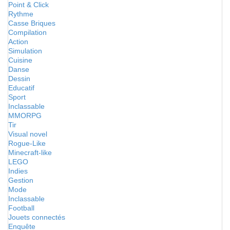
Point & Click
Rythme
Casse Briques
Compilation
Action
Simulation
Cuisine
Danse
Dessin
Educatif
Sport
Inclassable
MMORPG
Tir
Visual novel
Rogue-Like
Minecraft-like
LEGO
Indies
Gestion
Mode
Inclassable
Football
Jouets connectés
Enquête