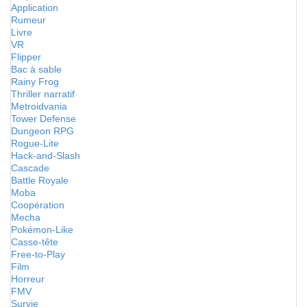
Application
Rumeur
Livre
VR
Flipper
Bac à sable
Rainy Frog
Thriller narratif
Metroidvania
Tower Defense
Dungeon RPG
Rogue-Lite
Hack-and-Slash
Cascade
Battle Royale
Moba
Coopération
Mecha
Pokémon-Like
Casse-tête
Free-to-Play
Film
Horreur
FMV
Survie