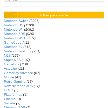
Filtrer par console
Nintendo Switch
(2906)
Nintendo DS
(1100)
Nintendo Wii
(1081)
Nintendo 3DS
(929)
Nintendo Wii U
(682)
GameCube
(422)
Nintendo 64
(315)
Nintendo Switch 2
(231)
NES
(138)
Super NES
(137)
GameBoy
(119)
Actualité
(111)
GameBoy Advance
(67)
Mobile
(42)
Retro-Gaming
(15)
New Nintendo 3DS
(11)
LEGO
(5)
Plateformes
(4)
Cinéma
(3)
Société
(2)
Nintendo 2DS
(1)