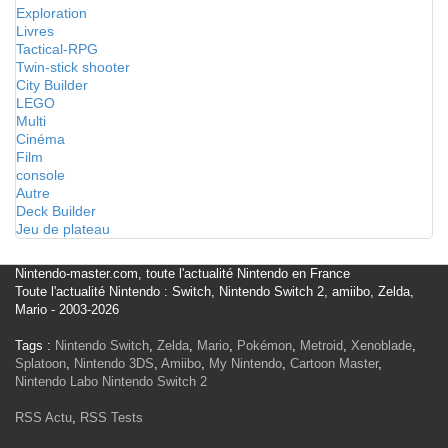
Exploration
Livres
Tactical-RPG
Twin-stick shooter
City Builder
LEGO
Multi
Cinéma
Film
console
Autre
Deck Builder
Jeu de plateau
Nintendo-master.com, toute l'actualité Nintendo en France
Toute l'actualité Nintendo : Switch, Nintendo Switch 2, amiibo, Zelda,
Mario - 2003-2026
Tags :
Nintendo Switch
,
Zelda
,
Mario
,
Pokémon
,
Metroid
,
Xenoblade
,
Splatoon
,
Nintendo 3DS
,
Amiibo
,
My Nintendo
,
Cartoon Master
,
Nintendo Labo
Nintendo Switch 2
RSS Actu
,
RSS Tests