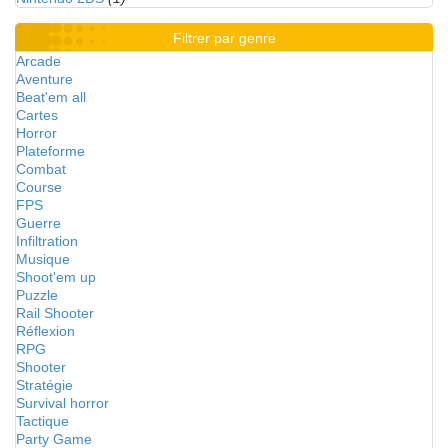
Filtrer par genre
Arcade
Aventure
Beat'em all
Cartes
Horror
Plateforme
Combat
Course
FPS
Guerre
Infiltration
Musique
Shoot'em up
Puzzle
Rail Shooter
Réflexion
RPG
Shooter
Stratégie
Survival horror
Tactique
Party Game