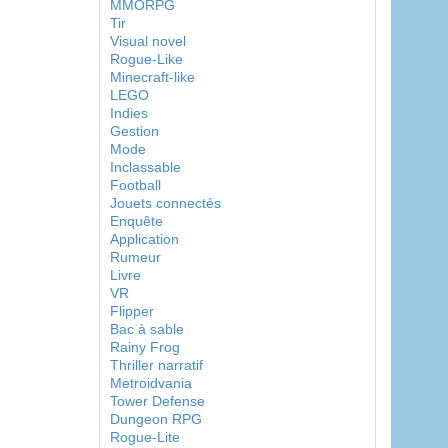
MMORPG
Tir
Visual novel
Rogue-Like
Minecraft-like
LEGO
Indies
Gestion
Mode
Inclassable
Football
Jouets connectés
Enquête
Application
Rumeur
Livre
VR
Flipper
Bac à sable
Rainy Frog
Thriller narratif
Metroidvania
Tower Defense
Dungeon RPG
Rogue-Lite