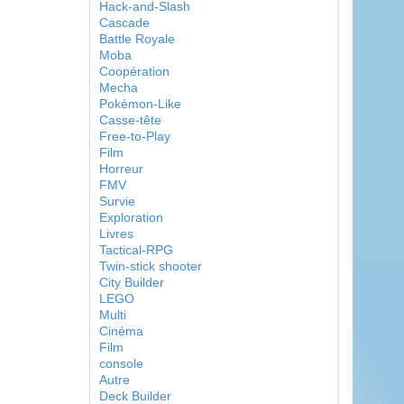
Hack-and-Slash
Cascade
Battle Royale
Moba
Coopération
Mecha
Pokémon-Like
Casse-tête
Free-to-Play
Film
Horreur
FMV
Survie
Exploration
Livres
Tactical-RPG
Twin-stick shooter
City Builder
LEGO
Multi
Cinéma
Film
console
Autre
Deck Builder