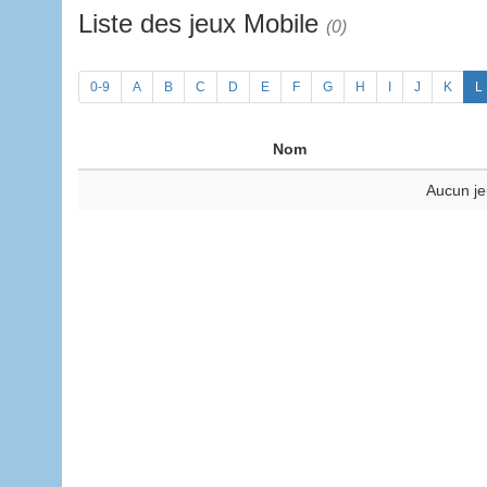
Liste des jeux Mobile
(0)
0-9
A
B
C
D
E
F
G
H
I
J
K
L
Nom
Aucun je