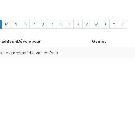
M
N
O
P
Q
R
S
T
U
V
W
X
Y
Z
Editeur/Dévelopeur
Genres
u ne correspond à vos critères.