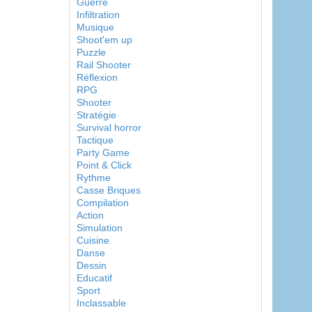
Guerre
Infiltration
Musique
Shoot'em up
Puzzle
Rail Shooter
Réflexion
RPG
Shooter
Stratégie
Survival horror
Tactique
Party Game
Point & Click
Rythme
Casse Briques
Compilation
Action
Simulation
Cuisine
Danse
Dessin
Educatif
Sport
Inclassable