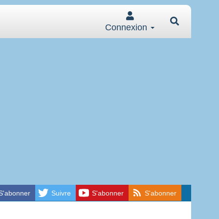
Connexion
S'abonner
Suivre
S'abonner
S'abonner