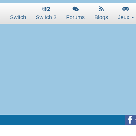
s
Switch
Switch 2
Forums
Blogs
Jeux