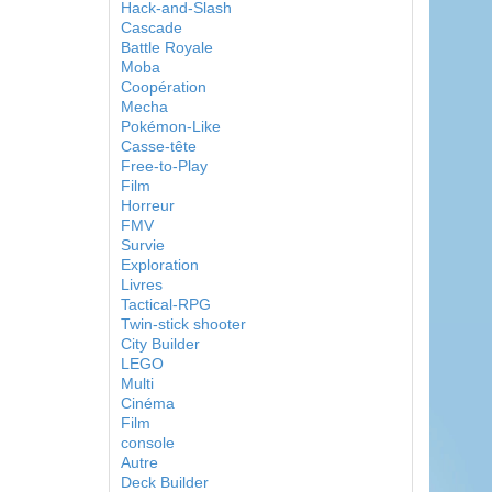
Hack-and-Slash
Cascade
Battle Royale
Moba
Coopération
Mecha
Pokémon-Like
Casse-tête
Free-to-Play
Film
Horreur
FMV
Survie
Exploration
Livres
Tactical-RPG
Twin-stick shooter
City Builder
LEGO
Multi
Cinéma
Film
console
Autre
Deck Builder