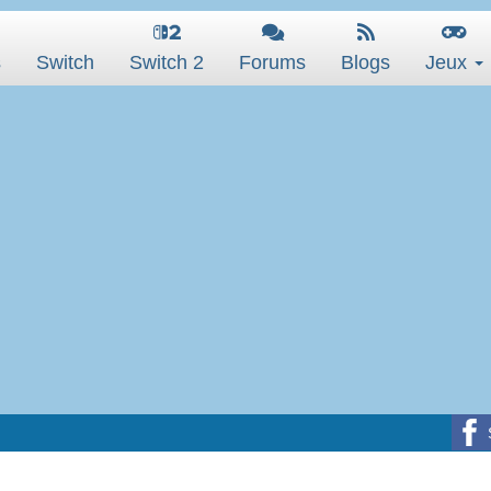
s
Switch
Switch 2
Forums
Blogs
Jeux