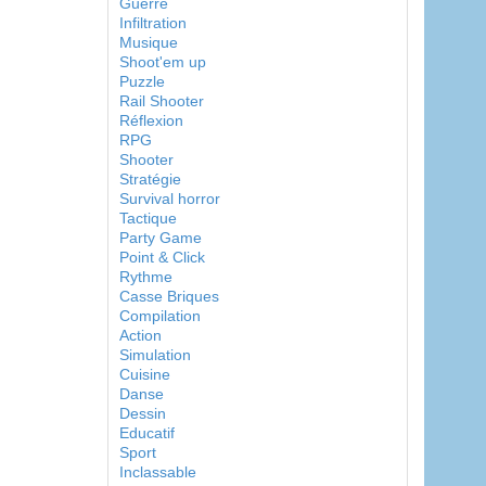
Guerre
Infiltration
Musique
Shoot'em up
Puzzle
Rail Shooter
Réflexion
RPG
Shooter
Stratégie
Survival horror
Tactique
Party Game
Point & Click
Rythme
Casse Briques
Compilation
Action
Simulation
Cuisine
Danse
Dessin
Educatif
Sport
Inclassable