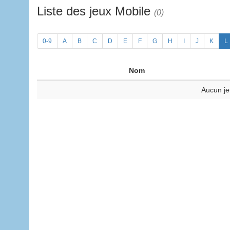
Liste des jeux Mobile
(0)
0-9
A
B
C
D
E
F
G
H
I
J
K
L
Nom
Aucun je