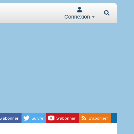
Connexion
S'abonner
Suivre
S'abonner
S'abonner