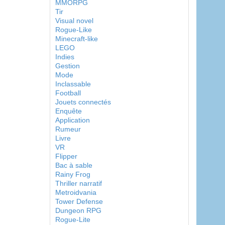
MMORPG
Tir
Visual novel
Rogue-Like
Minecraft-like
LEGO
Indies
Gestion
Mode
Inclassable
Football
Jouets connectés
Enquête
Application
Rumeur
Livre
VR
Flipper
Bac à sable
Rainy Frog
Thriller narratif
Metroidvania
Tower Defense
Dungeon RPG
Rogue-Lite