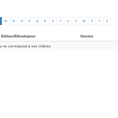
M
N
O
P
Q
R
S
T
U
V
W
X
Y
Z
Editeur/Dévelopeur
Genres
u ne correspond à vos critères.