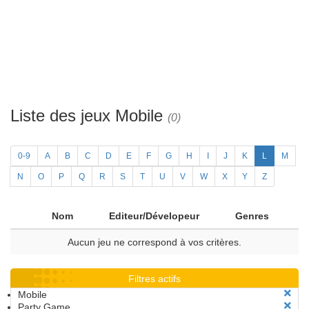
Liste des jeux Mobile
(0)
0-9
A
B
C
D
E
F
G
H
I
J
K
L
M
N
O
P
Q
R
S
T
U
V
W
X
Y
Z
Nom
Editeur/Dévelopeur
Genres
Aucun jeu ne correspond à vos critères.
Filtres actifs
Mobile
Party Game