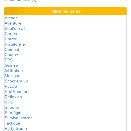
Filtrer par genre
Arcade
Aventure
Beat'em all
Cartes
Horror
Plateforme
Combat
Course
FPS
Guerre
Infiltration
Musique
Shoot'em up
Puzzle
Rail Shooter
Réflexion
RPG
Shooter
Stratégie
Survival horror
Tactique
Party Game