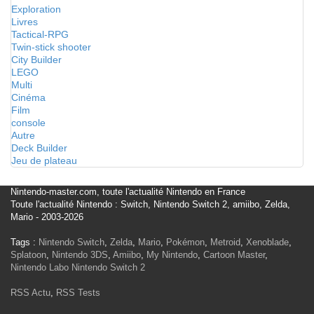
Exploration
Livres
Tactical-RPG
Twin-stick shooter
City Builder
LEGO
Multi
Cinéma
Film
console
Autre
Deck Builder
Jeu de plateau
Nintendo-master.com, toute l'actualité Nintendo en France
Toute l'actualité Nintendo : Switch, Nintendo Switch 2, amiibo, Zelda,
Mario - 2003-2026
Tags :
Nintendo Switch
,
Zelda
,
Mario
,
Pokémon
,
Metroid
,
Xenoblade
,
Splatoon
,
Nintendo 3DS
,
Amiibo
,
My Nintendo
,
Cartoon Master
,
Nintendo Labo
Nintendo Switch 2
RSS Actu
,
RSS Tests