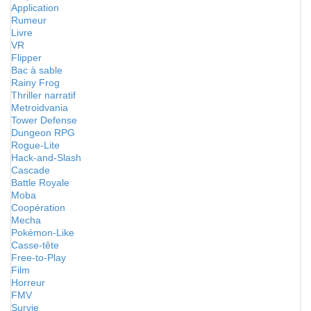
Application
Rumeur
Livre
VR
Flipper
Bac à sable
Rainy Frog
Thriller narratif
Metroidvania
Tower Defense
Dungeon RPG
Rogue-Lite
Hack-and-Slash
Cascade
Battle Royale
Moba
Coopération
Mecha
Pokémon-Like
Casse-tête
Free-to-Play
Film
Horreur
FMV
Survie