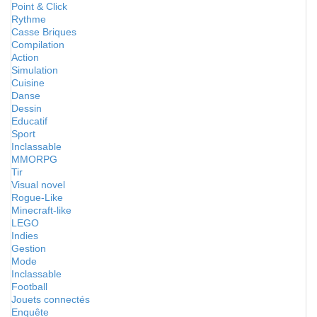
Point & Click
Rythme
Casse Briques
Compilation
Action
Simulation
Cuisine
Danse
Dessin
Educatif
Sport
Inclassable
MMORPG
Tir
Visual novel
Rogue-Like
Minecraft-like
LEGO
Indies
Gestion
Mode
Inclassable
Football
Jouets connectés
Enquête