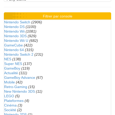
Filtrer par console
Nintendo Switch
(2906)
Nintendo DS
(1100)
Nintendo Wii
(1081)
Nintendo 3DS
(929)
Nintendo Wii U
(682)
GameCube
(422)
Nintendo 64
(315)
Nintendo Switch 2
(231)
NES
(138)
Super NES
(137)
GameBoy
(119)
Actualité
(111)
GameBoy Advance
(67)
Mobile
(42)
Retro-Gaming
(15)
New Nintendo 3DS
(11)
LEGO
(5)
Plateformes
(4)
Cinéma
(3)
Société
(2)
Nintendo 2DS
(1)