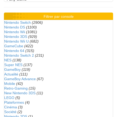
Filtrer par console
Nintendo Switch
(2906)
Nintendo DS
(1100)
Nintendo Wii
(1081)
Nintendo 3DS
(929)
Nintendo Wii U
(682)
GameCube
(422)
Nintendo 64
(315)
Nintendo Switch 2
(231)
NES
(138)
Super NES
(137)
GameBoy
(119)
Actualité
(111)
GameBoy Advance
(67)
Mobile
(42)
Retro-Gaming
(15)
New Nintendo 3DS
(11)
LEGO
(5)
Plateformes
(4)
Cinéma
(3)
Société
(2)
Nintendo 2DS
(1)