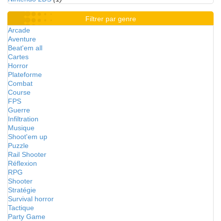
Filtrer par genre
Arcade
Aventure
Beat'em all
Cartes
Horror
Plateforme
Combat
Course
FPS
Guerre
Infiltration
Musique
Shoot'em up
Puzzle
Rail Shooter
Réflexion
RPG
Shooter
Stratégie
Survival horror
Tactique
Party Game