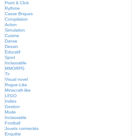
Point & Click
Rythme
Casse Briques
Compilation
Action
Simulation
Cuisine
Danse
Dessin
Educatif
Sport
Inclassable
MMORPG
Tir
Visual novel
Rogue-Like
Minecraft-like
LEGO
Indies
Gestion
Mode
Inclassable
Football
Jouets connectés
Enquête