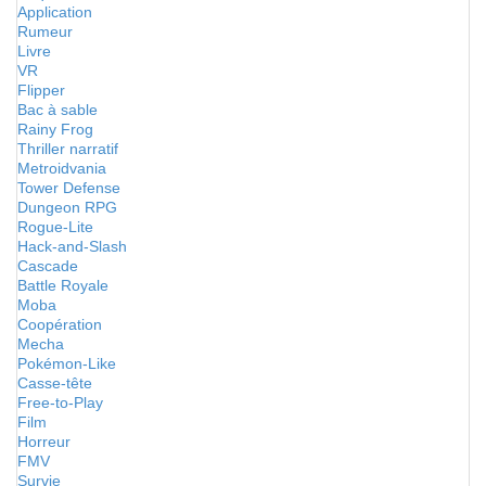
Application
Rumeur
Livre
VR
Flipper
Bac à sable
Rainy Frog
Thriller narratif
Metroidvania
Tower Defense
Dungeon RPG
Rogue-Lite
Hack-and-Slash
Cascade
Battle Royale
Moba
Coopération
Mecha
Pokémon-Like
Casse-tête
Free-to-Play
Film
Horreur
FMV
Survie