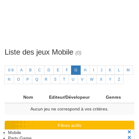
Liste des jeux Mobile
(0)
0-9
A
B
C
D
E
F
G
H
I
J
K
L
M
N
O
P
Q
R
S
T
U
V
W
X
Y
Z
Nom
Editeur/Dévelopeur
Genres
Aucun jeu ne correspond à vos critères.
Filtres actifs
Mobile
Party Game