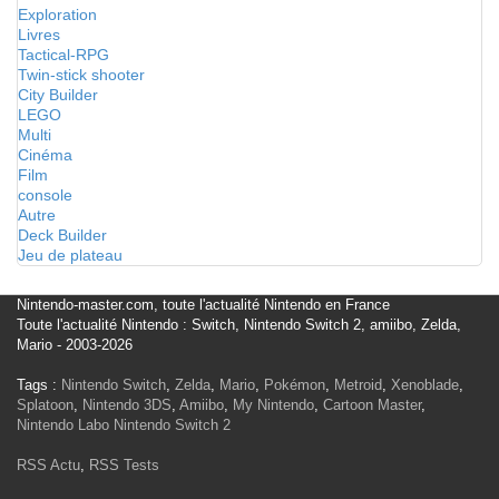
Exploration
Livres
Tactical-RPG
Twin-stick shooter
City Builder
LEGO
Multi
Cinéma
Film
console
Autre
Deck Builder
Jeu de plateau
Nintendo-master.com, toute l'actualité Nintendo en France
Toute l'actualité Nintendo : Switch, Nintendo Switch 2, amiibo, Zelda,
Mario - 2003-2026
Tags :
Nintendo Switch
,
Zelda
,
Mario
,
Pokémon
,
Metroid
,
Xenoblade
,
Splatoon
,
Nintendo 3DS
,
Amiibo
,
My Nintendo
,
Cartoon Master
,
Nintendo Labo
Nintendo Switch 2
RSS Actu
,
RSS Tests