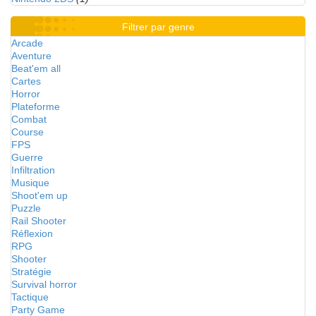
Filtrer par genre
Arcade
Aventure
Beat'em all
Cartes
Horror
Plateforme
Combat
Course
FPS
Guerre
Infiltration
Musique
Shoot'em up
Puzzle
Rail Shooter
Réflexion
RPG
Shooter
Stratégie
Survival horror
Tactique
Party Game