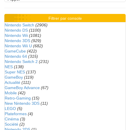
Filtrer par console
Nintendo Switch
(2906)
Nintendo DS
(1100)
Nintendo Wii
(1081)
Nintendo 3DS
(929)
Nintendo Wii U
(682)
GameCube
(422)
Nintendo 64
(315)
Nintendo Switch 2
(231)
NES
(138)
Super NES
(137)
GameBoy
(119)
Actualité
(111)
GameBoy Advance
(67)
Mobile
(42)
Retro-Gaming
(15)
New Nintendo 3DS
(11)
LEGO
(5)
Plateformes
(4)
Cinéma
(3)
Société
(2)
Nintendo 2DS
(1)