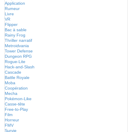
Application
Rumeur
Livre
VR
Flipper
Bac à sable
Rainy Frog
Thriller narratif
Metroidvania
Tower Defense
Dungeon RPG
Rogue-Lite
Hack-and-Slash
Cascade
Battle Royale
Moba
Coopération
Mecha
Pokémon-Like
Casse-tête
Free-to-Play
Film
Horreur
FMV
Survie