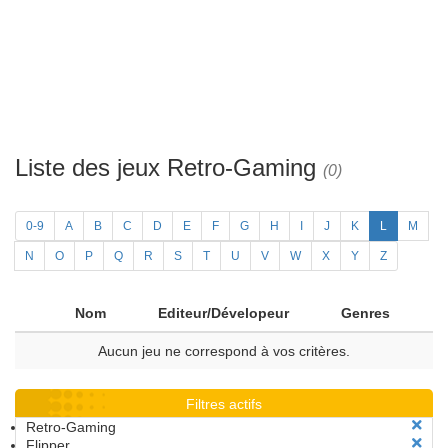
Liste des jeux Retro-Gaming
(0)
0-9
A
B
C
D
E
F
G
H
I
J
K
L
M
N
O
P
Q
R
S
T
U
V
W
X
Y
Z
Nom
Editeur/Dévelopeur
Genres
Aucun jeu ne correspond à vos critères.
Filtres actifs
Retro-Gaming
Flipper