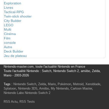
Exploration
Livres
Tactical-RPG
Twin-stick shooter
City Builder
LEGO
Multi
Cinéma
Film
console
Autre
Deck Builder
Jeu de plateau
Nintendo-master.com, toute l'actualité Nintendo en France
Toute l'actualité Nintendo : Switch, Nintendo Switch 2, amiibo, Zelda,
Mario - 2003-2026
Tags :
Nintendo Switch
,
Zelda
,
Mario
,
Pokémon
,
Metroid
,
Xenoblade
,
Splatoon
,
Nintendo 3DS
,
Amiibo
,
My Nintendo
,
Cartoon Master
,
Nintendo Labo
Nintendo Switch 2
RSS Actu
,
RSS Tests