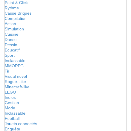
Point & Click
Rythme
Casse Briques
Compilation
Action
Simulation
Cuisine
Danse
Dessin
Educatif
Sport
Inclassable
MMORPG
Tir
Visual novel
Rogue-Like
Minecraft-like
LEGO
Indies
Gestion
Mode
Inclassable
Football
Jouets connectés
Enquête