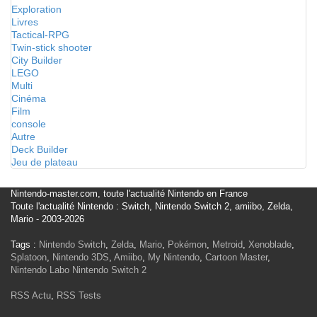
Exploration
Livres
Tactical-RPG
Twin-stick shooter
City Builder
LEGO
Multi
Cinéma
Film
console
Autre
Deck Builder
Jeu de plateau
Nintendo-master.com, toute l'actualité Nintendo en France
Toute l'actualité Nintendo : Switch, Nintendo Switch 2, amiibo, Zelda,
Mario - 2003-2026
Tags :
Nintendo Switch
,
Zelda
,
Mario
,
Pokémon
,
Metroid
,
Xenoblade
,
Splatoon
,
Nintendo 3DS
,
Amiibo
,
My Nintendo
,
Cartoon Master
,
Nintendo Labo
Nintendo Switch 2
RSS Actu
,
RSS Tests