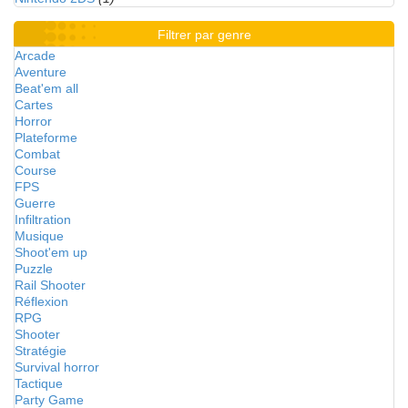
Filtrer par genre
Arcade
Aventure
Beat'em all
Cartes
Horror
Plateforme
Combat
Course
FPS
Guerre
Infiltration
Musique
Shoot'em up
Puzzle
Rail Shooter
Réflexion
RPG
Shooter
Stratégie
Survival horror
Tactique
Party Game