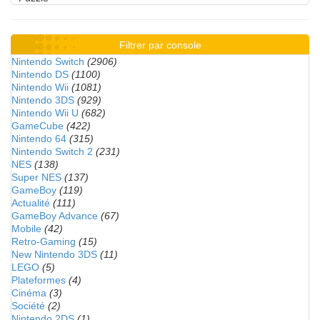
Filtrer par console
Nintendo Switch
(2906)
Nintendo DS
(1100)
Nintendo Wii
(1081)
Nintendo 3DS
(929)
Nintendo Wii U
(682)
GameCube
(422)
Nintendo 64
(315)
Nintendo Switch 2
(231)
NES
(138)
Super NES
(137)
GameBoy
(119)
Actualité
(111)
GameBoy Advance
(67)
Mobile
(42)
Retro-Gaming
(15)
New Nintendo 3DS
(11)
LEGO
(5)
Plateformes
(4)
Cinéma
(3)
Société
(2)
Nintendo 2DS
(1)