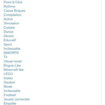
Point & Click
Rythme
Casse Briques
Compilation
Action
Simulation
Cuisine
Danse
Dessin
Educatif
Sport
Inclassable
MMORPG
Tir
Visual novel
Rogue-Like
Minecraft-like
LEGO
Indies
Gestion
Mode
Inclassable
Football
Jouets connectés
Enquête