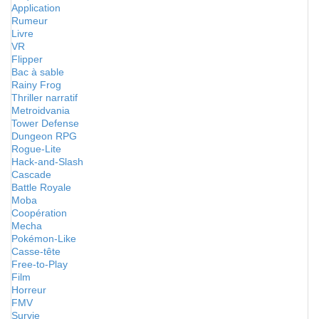
Application
Rumeur
Livre
VR
Flipper
Bac à sable
Rainy Frog
Thriller narratif
Metroidvania
Tower Defense
Dungeon RPG
Rogue-Lite
Hack-and-Slash
Cascade
Battle Royale
Moba
Coopération
Mecha
Pokémon-Like
Casse-tête
Free-to-Play
Film
Horreur
FMV
Survie