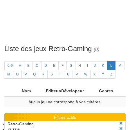
Liste des jeux Retro-Gaming
(0)
0-9
A
B
C
D
E
F
G
H
I
J
K
L
M
N
O
P
Q
R
S
T
U
V
W
X
Y
Z
Nom
Editeur/Dévelopeur
Genres
Aucun jeu ne correspond à vos critères.
Filtres actifs
Retro-Gaming
Puzzle