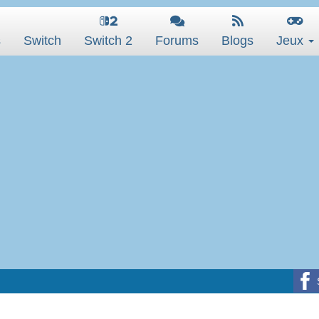
s
Switch
Switch 2
Forums
Blogs
Jeux