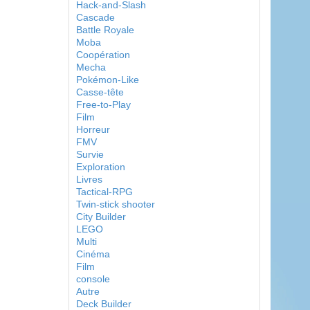
Hack-and-Slash
Cascade
Battle Royale
Moba
Coopération
Mecha
Pokémon-Like
Casse-tête
Free-to-Play
Film
Horreur
FMV
Survie
Exploration
Livres
Tactical-RPG
Twin-stick shooter
City Builder
LEGO
Multi
Cinéma
Film
console
Autre
Deck Builder