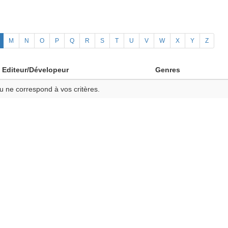
M
N
O
P
Q
R
S
T
U
V
W
X
Y
Z
Editeur/Dévelopeur
Genres
u ne correspond à vos critères.