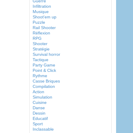
Guerre
Infiltration
Musique
Shoot'em up
Puzzle
Rail Shooter
Réflexion
RPG
Shooter
Stratégie
Survival horror
Tactique
Party Game
Point & Click
Rythme
Casse Briques
Compilation
Action
Simulation
Cuisine
Danse
Dessin
Educatif
Sport
Inclassable