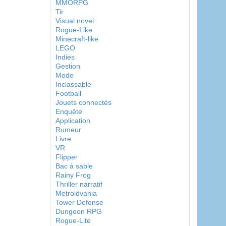
MMORPG
Tir
Visual novel
Rogue-Like
Minecraft-like
LEGO
Indies
Gestion
Mode
Inclassable
Football
Jouets connectés
Enquête
Application
Rumeur
Livre
VR
Flipper
Bac à sable
Rainy Frog
Thriller narratif
Metroidvania
Tower Defense
Dungeon RPG
Rogue-Lite