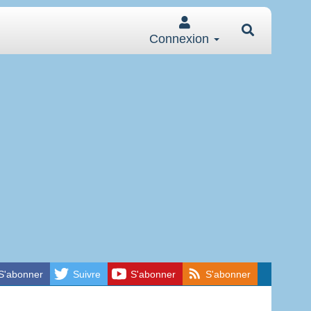
Connexion
S'abonner
Suivre
S'abonner
S'abonner