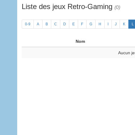
Liste des jeux Retro-Gaming
(0)
0-9
A
B
C
D
E
F
G
H
I
J
K
L
Nom
Aucun je