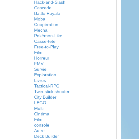
Hack-and-Slash
Cascade
Battle Royale
Moba
Coopération
Mecha
Pokémon-Like
Casse-tête
Free-to-Play
Film
Horreur
FMV
Survie
Exploration
Livres
Tactical-RPG
Twin-stick shooter
City Builder
LEGO
Multi
Cinéma
Film
console
Autre
Deck Builder