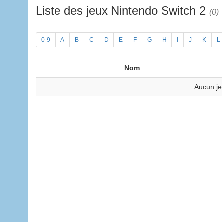
Liste des jeux Nintendo Switch 2
(0)
0-9
A
B
C
D
E
F
G
H
I
J
K
L
Nom
Aucun je