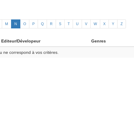
M
N
O
P
Q
R
S
T
U
V
W
X
Y
Z
Editeur/Dévelopeur
Genres
u ne correspond à vos critères.