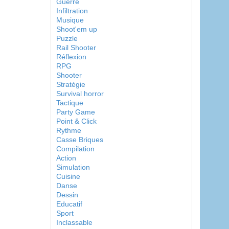
Guerre
Infiltration
Musique
Shoot'em up
Puzzle
Rail Shooter
Réflexion
RPG
Shooter
Stratégie
Survival horror
Tactique
Party Game
Point & Click
Rythme
Casse Briques
Compilation
Action
Simulation
Cuisine
Danse
Dessin
Educatif
Sport
Inclassable