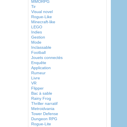
MMORPG
Tir
Visual novel
Rogue-Like
Minecraft-like
LEGO
Indies
Gestion
Mode
Inclassable
Football
Jouets connectés
Enquête
Application
Rumeur
Livre
VR
Flipper
Bac à sable
Rainy Frog
Thriller narratif
Metroidvania
Tower Defense
Dungeon RPG
Rogue-Lite