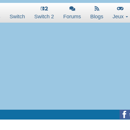
s
Switch
Switch 2
Forums
Blogs
Jeux