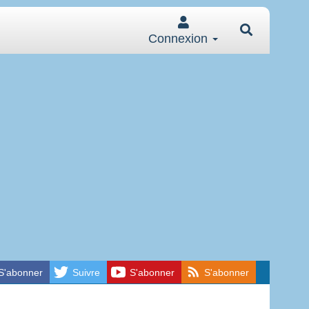
Connexion
S'abonner
Suivre
S'abonner
S'abonner