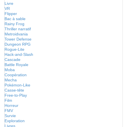
Livre
VR
Flipper
Bac à sable
Rainy Frog
Thriller narratif
Metroidvania
Tower Defense
Dungeon RPG
Rogue-Lite
Hack-and-Slash
Cascade
Battle Royale
Moba
Coopération
Mecha
Pokémon-Like
Casse-tête
Free-to-Play
Film
Horreur
FMV
Survie
Exploration
Livres