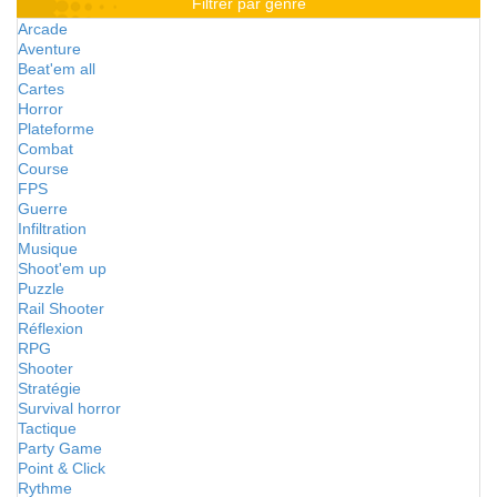
Filtrer par genre
Arcade
Aventure
Beat'em all
Cartes
Horror
Plateforme
Combat
Course
FPS
Guerre
Infiltration
Musique
Shoot'em up
Puzzle
Rail Shooter
Réflexion
RPG
Shooter
Stratégie
Survival horror
Tactique
Party Game
Point & Click
Rythme