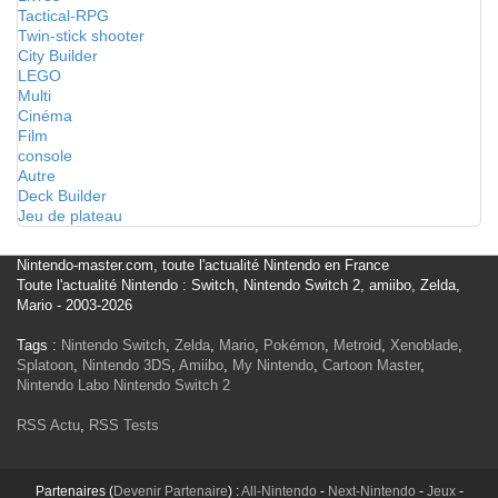
Tactical-RPG
Twin-stick shooter
City Builder
LEGO
Multi
Cinéma
Film
console
Autre
Deck Builder
Jeu de plateau
Nintendo-master.com, toute l'actualité Nintendo en France
Toute l'actualité Nintendo : Switch, Nintendo Switch 2, amiibo, Zelda,
Mario - 2003-2026
Tags :
Nintendo Switch
,
Zelda
,
Mario
,
Pokémon
,
Metroid
,
Xenoblade
,
Splatoon
,
Nintendo 3DS
,
Amiibo
,
My Nintendo
,
Cartoon Master
,
Nintendo Labo
Nintendo Switch 2
RSS Actu
,
RSS Tests
Partenaires (
Devenir Partenaire
) :
All-Nintendo
-
Next-Nintendo
-
Jeux
-