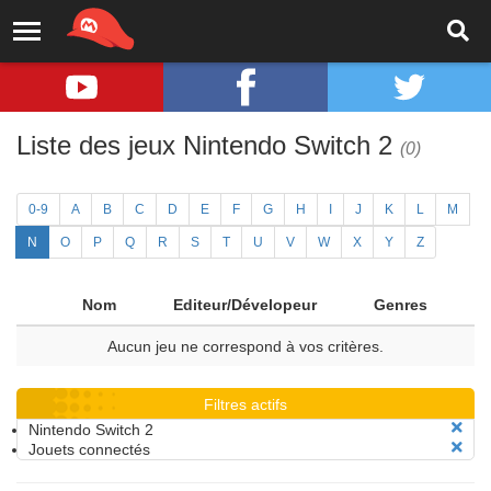
Liste des jeux Nintendo Switch 2
(0)
0-9
A
B
C
D
E
F
G
H
I
J
K
L
M
N
O
P
Q
R
S
T
U
V
W
X
Y
Z
Nom
Editeur/Dévelopeur
Genres
Aucun jeu ne correspond à vos critères.
Filtres actifs
Nintendo Switch 2
Jouets connectés