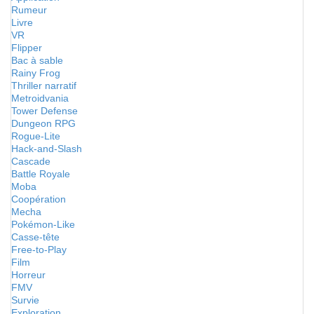
Rumeur
Livre
VR
Flipper
Bac à sable
Rainy Frog
Thriller narratif
Metroidvania
Tower Defense
Dungeon RPG
Rogue-Lite
Hack-and-Slash
Cascade
Battle Royale
Moba
Coopération
Mecha
Pokémon-Like
Casse-tête
Free-to-Play
Film
Horreur
FMV
Survie
Exploration