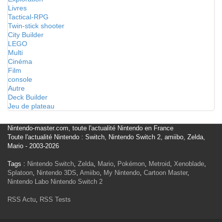
Livres
Tactical-RPG
Twin-stick shooter
City Builder
LEGO
Multi
Cinéma
Film
console
Autre
Deck Builder
Jeu de plateau
Nintendo-master.com, toute l'actualité Nintendo en France
Toute l'actualité Nintendo : Switch, Nintendo Switch 2, amiibo, Zelda,
Mario - 2003-2026
Tags :
Nintendo Switch
,
Zelda
,
Mario
,
Pokémon
,
Metroid
,
Xenoblade
,
Splatoon
,
Nintendo 3DS
,
Amiibo
,
My Nintendo
,
Cartoon Master
,
Nintendo Labo
Nintendo Switch 2
RSS Actu
,
RSS Tests