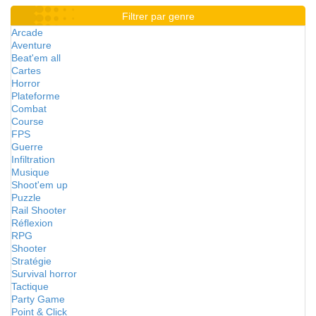
Filtrer par genre
Arcade
Aventure
Beat'em all
Cartes
Horror
Plateforme
Combat
Course
FPS
Guerre
Infiltration
Musique
Shoot'em up
Puzzle
Rail Shooter
Réflexion
RPG
Shooter
Stratégie
Survival horror
Tactique
Party Game
Point & Click