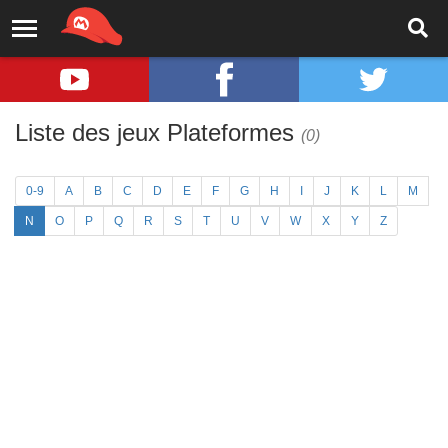
Liste des jeux Plateformes
(0)
0-9
A
B
C
D
E
F
G
H
I
J
K
L
M
N
O
P
Q
R
S
T
U
V
W
X
Y
Z