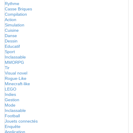
Rythme
Casse Briques
Compilation
Action
Simulation
Cuisine
Danse
Dessin
Educatif
Sport
Inclassable
MMORPG
Tir
Visual novel
Rogue-Like
Minecraft-like
LEGO
Indies
Gestion
Mode
Inclassable
Football
Jouets connectés
Enquête
Application