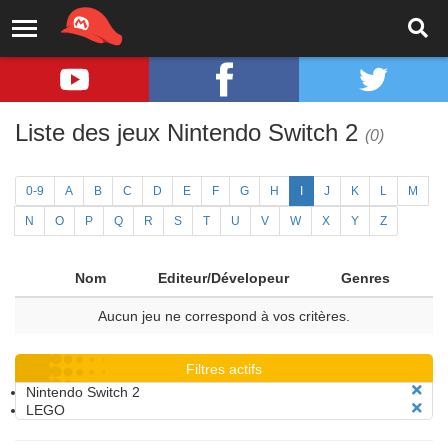
Liste des jeux Nintendo Switch 2
(0)
0-9
A
B
C
D
E
F
G
H
I
J
K
L
M
N
O
P
Q
R
S
T
U
V
W
X
Y
Z
Nom
Editeur/Dévelopeur
Genres
Aucun jeu ne correspond à vos critères.
Filtres actifs
Nintendo Switch 2
LEGO