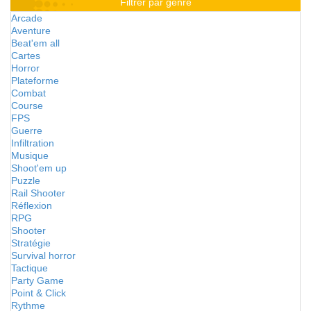
Filtrer par genre
Arcade
Aventure
Beat'em all
Cartes
Horror
Plateforme
Combat
Course
FPS
Guerre
Infiltration
Musique
Shoot'em up
Puzzle
Rail Shooter
Réflexion
RPG
Shooter
Stratégie
Survival horror
Tactique
Party Game
Point & Click
Rythme