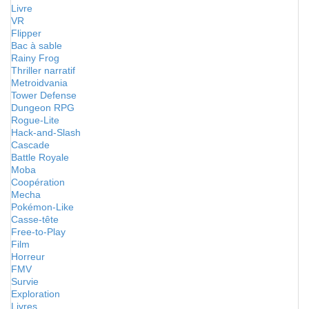
Livre
VR
Flipper
Bac à sable
Rainy Frog
Thriller narratif
Metroidvania
Tower Defense
Dungeon RPG
Rogue-Lite
Hack-and-Slash
Cascade
Battle Royale
Moba
Coopération
Mecha
Pokémon-Like
Casse-tête
Free-to-Play
Film
Horreur
FMV
Survie
Exploration
Livres