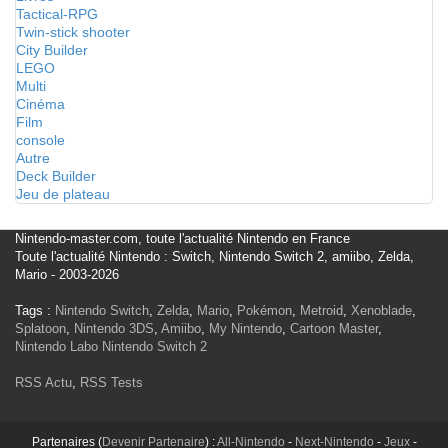
Tactical-RPG
Twin-stick shooter
City Builder
LEGO
Multi
Cinéma
Film
console
Autre
Deck Builder
Jeu de plateau
Nintendo-master.com, toute l'actualité Nintendo en France
Toute l'actualité Nintendo : Switch, Nintendo Switch 2, amiibo, Zelda,
Mario - 2003-2026
Tags :
Nintendo Switch
,
Zelda
,
Mario
,
Pokémon
,
Metroid
,
Xenoblade
,
Splatoon
,
Nintendo 3DS
,
Amiibo
,
My Nintendo
,
Cartoon Master
,
Nintendo Labo
Nintendo Switch 2
RSS Actu
,
RSS Tests
Partenaires (
Devenir Partenaire
) :
All-Nintendo
-
Next-Nintendo
-
Jeux
-