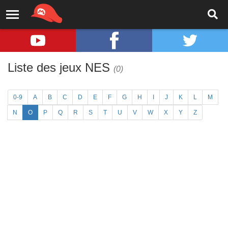
Liste des jeux NES
(0)
0-9
A
B
C
D
E
F
G
H
I
J
K
L
M
N
O
P
Q
R
S
T
U
V
W
X
Y
Z