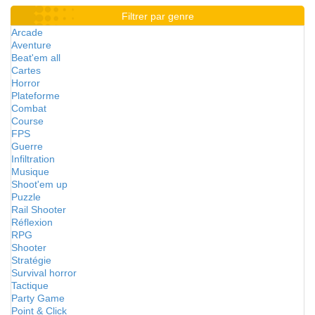
Filtrer par genre
Arcade
Aventure
Beat'em all
Cartes
Horror
Plateforme
Combat
Course
FPS
Guerre
Infiltration
Musique
Shoot'em up
Puzzle
Rail Shooter
Réflexion
RPG
Shooter
Stratégie
Survival horror
Tactique
Party Game
Point & Click