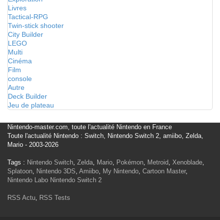
Livres
Tactical-RPG
Twin-stick shooter
City Builder
LEGO
Multi
Cinéma
Film
console
Autre
Deck Builder
Jeu de plateau
Nintendo-master.com, toute l'actualité Nintendo en France
Toute l'actualité Nintendo : Switch, Nintendo Switch 2, amiibo, Zelda,
Mario - 2003-2026
Tags :
Nintendo Switch
,
Zelda
,
Mario
,
Pokémon
,
Metroid
,
Xenoblade
,
Splatoon
,
Nintendo 3DS
,
Amiibo
,
My Nintendo
,
Cartoon Master
,
Nintendo Labo
Nintendo Switch 2
RSS Actu
,
RSS Tests