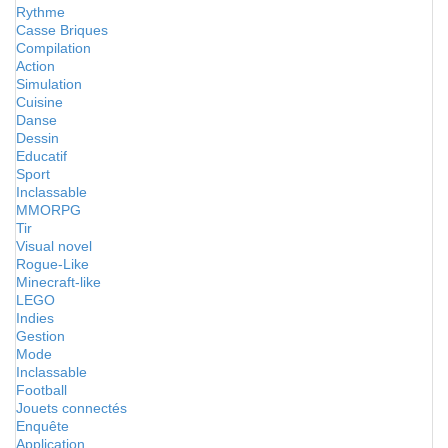
Rythme
Casse Briques
Compilation
Action
Simulation
Cuisine
Danse
Dessin
Educatif
Sport
Inclassable
MMORPG
Tir
Visual novel
Rogue-Like
Minecraft-like
LEGO
Indies
Gestion
Mode
Inclassable
Football
Jouets connectés
Enquête
Application