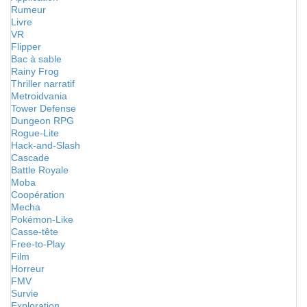
Rumeur
Livre
VR
Flipper
Bac à sable
Rainy Frog
Thriller narratif
Metroidvania
Tower Defense
Dungeon RPG
Rogue-Lite
Hack-and-Slash
Cascade
Battle Royale
Moba
Coopération
Mecha
Pokémon-Like
Casse-tête
Free-to-Play
Film
Horreur
FMV
Survie
Exploration