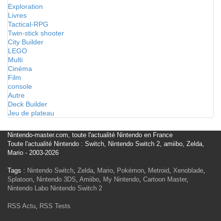
Exploration
Livres
Tactical-RPG
Twin-stick shooter
City Builder
LEGO
Multi
Cinéma
Film
console
Autre
Deck Builder
Jeu de plateau
Nintendo-master.com, toute l'actualité Nintendo en France
Toute l'actualité Nintendo : Switch, Nintendo Switch 2, amiibo, Zelda,
Mario - 2003-2026
Tags :
Nintendo Switch
,
Zelda
,
Mario
,
Pokémon
,
Metroid
,
Xenoblade
,
Splatoon
,
Nintendo 3DS
,
Amiibo
,
My Nintendo
,
Cartoon Master
,
Nintendo Labo
Nintendo Switch 2
RSS Actu
,
RSS Tests