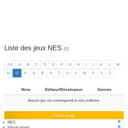
Liste des jeux NES
(0)
0-9
A
B
C
D
E
F
G
H
I
J
K
L
M
N
O
P
Q
R
S
T
U
V
W
X
Y
Z
Nom
Editeur/Dévelopeur
Genres
Aucun jeu ne correspond à vos critères.
Filtres actifs
NES
Visual novel