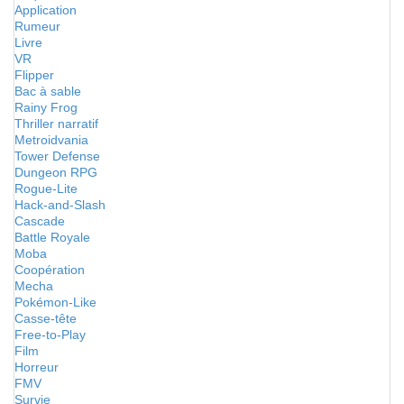
Application
Rumeur
Livre
VR
Flipper
Bac à sable
Rainy Frog
Thriller narratif
Metroidvania
Tower Defense
Dungeon RPG
Rogue-Lite
Hack-and-Slash
Cascade
Battle Royale
Moba
Coopération
Mecha
Pokémon-Like
Casse-tête
Free-to-Play
Film
Horreur
FMV
Survie