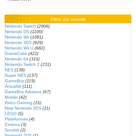
Filtrer par console
Nintendo Switch
(2906)
Nintendo DS
(1100)
Nintendo Wii
(1081)
Nintendo 3DS
(929)
Nintendo Wii U
(682)
GameCube
(422)
Nintendo 64
(315)
Nintendo Switch 2
(231)
NES
(138)
Super NES
(137)
GameBoy
(119)
Actualité
(111)
GameBoy Advance
(67)
Mobile
(42)
Retro-Gaming
(15)
New Nintendo 3DS
(11)
LEGO
(5)
Plateformes
(4)
Cinéma
(3)
Société
(2)
Nintendo 2DS
(1)