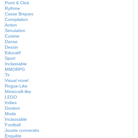
Point & Click
Rythme
Casse Briques
Compilation
Action
Simulation
Cuisine
Danse
Dessin
Educatif
Sport
Inclassable
MMORPG
Tir
Visual novel
Rogue-Like
Minecraft-like
LEGO
Indies
Gestion
Mode
Inclassable
Football
Jouets connectés
Enquête