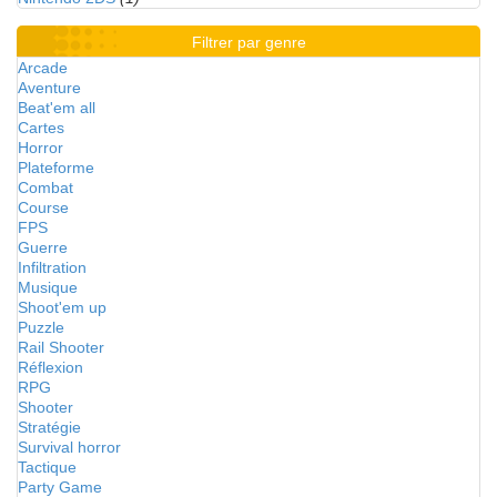
Filtrer par genre
Arcade
Aventure
Beat'em all
Cartes
Horror
Plateforme
Combat
Course
FPS
Guerre
Infiltration
Musique
Shoot'em up
Puzzle
Rail Shooter
Réflexion
RPG
Shooter
Stratégie
Survival horror
Tactique
Party Game