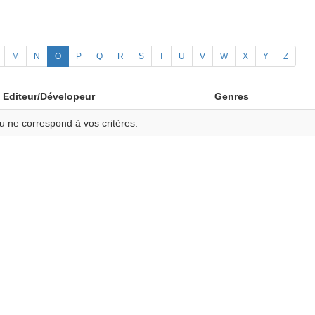
M
N
O
P
Q
R
S
T
U
V
W
X
Y
Z
Editeur/Dévelopeur
Genres
u ne correspond à vos critères.