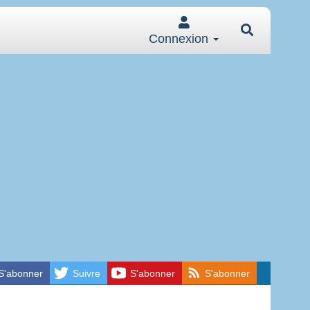
Connexion
S'abonner
Suivre
S'abonner
S'abonner