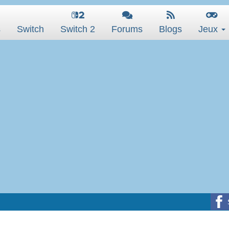
s
Switch
Switch 2
Forums
Blogs
Jeux