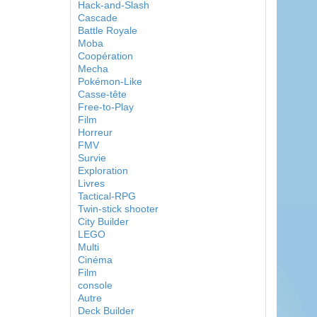
Hack-and-Slash
Cascade
Battle Royale
Moba
Coopération
Mecha
Pokémon-Like
Casse-tête
Free-to-Play
Film
Horreur
FMV
Survie
Exploration
Livres
Tactical-RPG
Twin-stick shooter
City Builder
LEGO
Multi
Cinéma
Film
console
Autre
Deck Builder