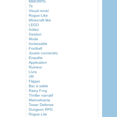
MMORPG
Tir
Visual novel
Rogue-Like
Minecraft-like
LEGO
Indies
Gestion
Mode
Inclassable
Football
Jouets connectés
Enquête
Application
Rumeur
Livre
VR
Flipper
Bac à sable
Rainy Frog
Thriller narratif
Metroidvania
Tower Defense
Dungeon RPG
Rogue-Lite