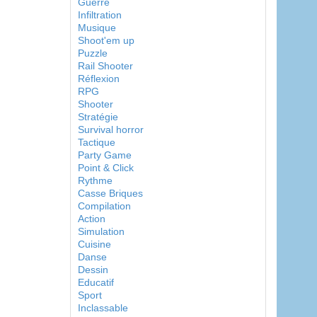
Guerre
Infiltration
Musique
Shoot'em up
Puzzle
Rail Shooter
Réflexion
RPG
Shooter
Stratégie
Survival horror
Tactique
Party Game
Point & Click
Rythme
Casse Briques
Compilation
Action
Simulation
Cuisine
Danse
Dessin
Educatif
Sport
Inclassable