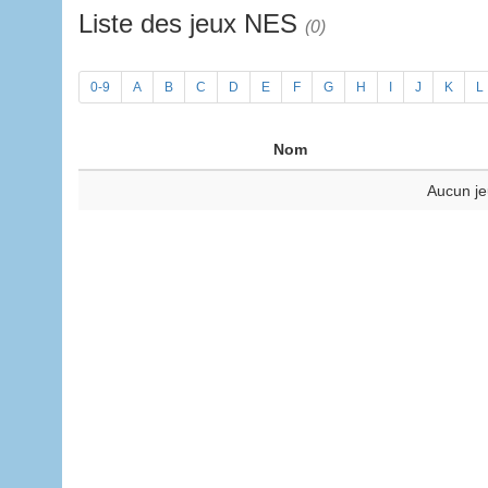
Liste des jeux NES
(0)
0-9
A
B
C
D
E
F
G
H
I
J
K
L
Nom
Aucun je