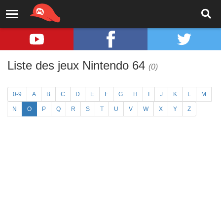
Liste des jeux Nintendo 64
(0)
0-9
A
B
C
D
E
F
G
H
I
J
K
L
M
N
O
P
Q
R
S
T
U
V
W
X
Y
Z