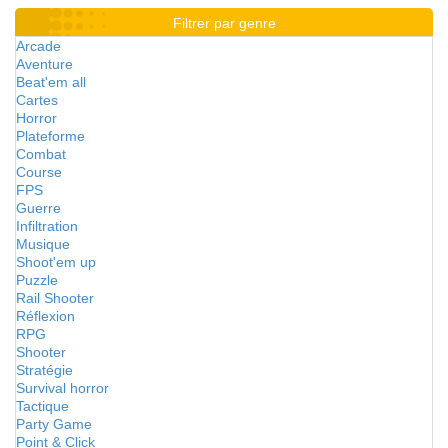
Filtrer par genre
Arcade
Aventure
Beat'em all
Cartes
Horror
Plateforme
Combat
Course
FPS
Guerre
Infiltration
Musique
Shoot'em up
Puzzle
Rail Shooter
Réflexion
RPG
Shooter
Stratégie
Survival horror
Tactique
Party Game
Point & Click