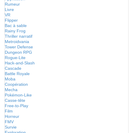
Rumeur
Livre
VR
Flipper
Bac à sable
Rainy Frog
Thriller narratif
Metroidvania
Tower Defense
Dungeon RPG
Rogue-Lite
Hack-and-Slash
Cascade
Battle Royale
Moba
Coopération
Mecha
Pokémon-Like
Casse-tête
Free-to-Play
Film
Horreur
FMV
Survie
Exploration