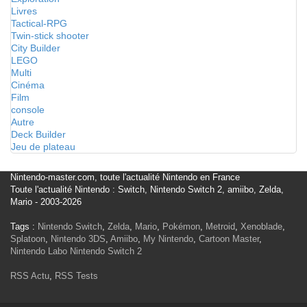
Livres
Tactical-RPG
Twin-stick shooter
City Builder
LEGO
Multi
Cinéma
Film
console
Autre
Deck Builder
Jeu de plateau
Nintendo-master.com, toute l'actualité Nintendo en France
Toute l'actualité Nintendo : Switch, Nintendo Switch 2, amiibo, Zelda,
Mario - 2003-2026
Tags :
Nintendo Switch
,
Zelda
,
Mario
,
Pokémon
,
Metroid
,
Xenoblade
,
Splatoon
,
Nintendo 3DS
,
Amiibo
,
My Nintendo
,
Cartoon Master
,
Nintendo Labo
Nintendo Switch 2
RSS Actu
,
RSS Tests