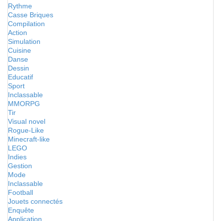
Rythme
Casse Briques
Compilation
Action
Simulation
Cuisine
Danse
Dessin
Educatif
Sport
Inclassable
MMORPG
Tir
Visual novel
Rogue-Like
Minecraft-like
LEGO
Indies
Gestion
Mode
Inclassable
Football
Jouets connectés
Enquête
Application