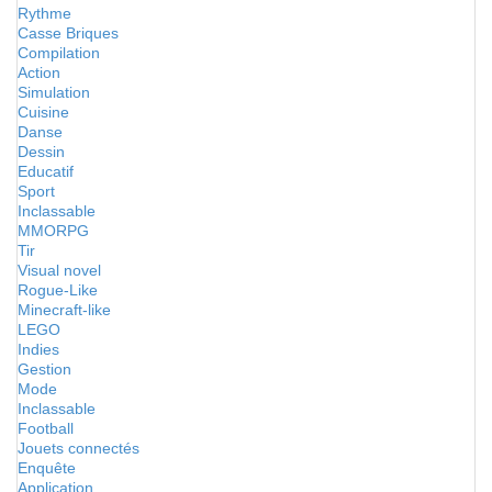
Rythme
Casse Briques
Compilation
Action
Simulation
Cuisine
Danse
Dessin
Educatif
Sport
Inclassable
MMORPG
Tir
Visual novel
Rogue-Like
Minecraft-like
LEGO
Indies
Gestion
Mode
Inclassable
Football
Jouets connectés
Enquête
Application