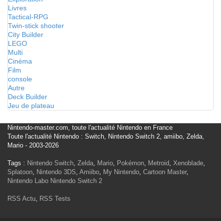
Livres
Tactical-RPG
Twin-stick shooter
City Builder
LEGO
Multi
Cinéma
Film
console
Autre
Deck Builder
Jeu de plateau
Nintendo-master.com, toute l'actualité Nintendo en France
Toute l'actualité Nintendo : Switch, Nintendo Switch 2, amiibo, Zelda,
Mario - 2003-2026
Tags :
Nintendo Switch
,
Zelda
,
Mario
,
Pokémon
,
Metroid
,
Xenoblade
,
Splatoon
,
Nintendo 3DS
,
Amiibo
,
My Nintendo
,
Cartoon Master
,
Nintendo Labo
Nintendo Switch 2
RSS Actu
,
RSS Tests