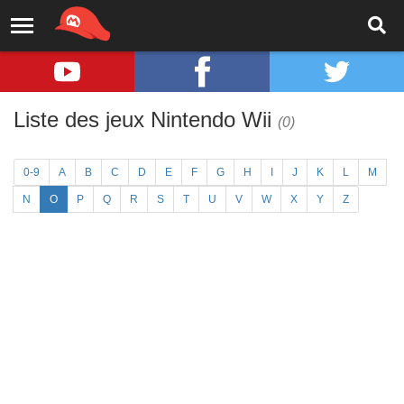
Liste des jeux Nintendo Wii
(0)
0-9
A
B
C
D
E
F
G
H
I
J
K
L
M
N
O
P
Q
R
S
T
U
V
W
X
Y
Z