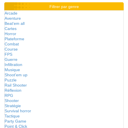
Filtrer par genre
Arcade
Aventure
Beat'em all
Cartes
Horror
Plateforme
Combat
Course
FPS
Guerre
Infiltration
Musique
Shoot'em up
Puzzle
Rail Shooter
Réflexion
RPG
Shooter
Stratégie
Survival horror
Tactique
Party Game
Point & Click