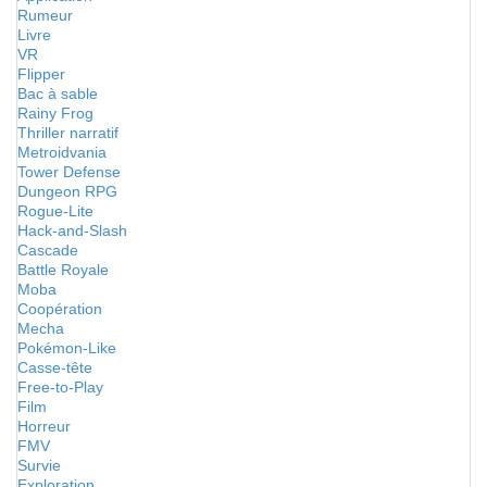
Rumeur
Livre
VR
Flipper
Bac à sable
Rainy Frog
Thriller narratif
Metroidvania
Tower Defense
Dungeon RPG
Rogue-Lite
Hack-and-Slash
Cascade
Battle Royale
Moba
Coopération
Mecha
Pokémon-Like
Casse-tête
Free-to-Play
Film
Horreur
FMV
Survie
Exploration