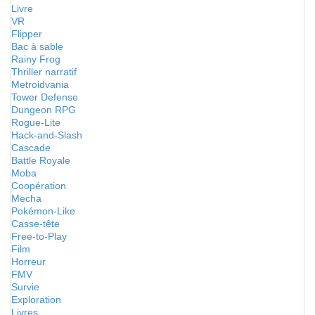
Livre
VR
Flipper
Bac à sable
Rainy Frog
Thriller narratif
Metroidvania
Tower Defense
Dungeon RPG
Rogue-Lite
Hack-and-Slash
Cascade
Battle Royale
Moba
Coopération
Mecha
Pokémon-Like
Casse-tête
Free-to-Play
Film
Horreur
FMV
Survie
Exploration
Livres