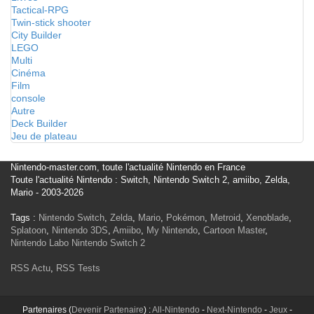
Tactical-RPG
Twin-stick shooter
City Builder
LEGO
Multi
Cinéma
Film
console
Autre
Deck Builder
Jeu de plateau
Nintendo-master.com, toute l'actualité Nintendo en France
Toute l'actualité Nintendo : Switch, Nintendo Switch 2, amiibo, Zelda,
Mario - 2003-2026
Tags :
Nintendo Switch
,
Zelda
,
Mario
,
Pokémon
,
Metroid
,
Xenoblade
,
Splatoon
,
Nintendo 3DS
,
Amiibo
,
My Nintendo
,
Cartoon Master
,
Nintendo Labo
Nintendo Switch 2
RSS Actu
,
RSS Tests
Partenaires (
Devenir Partenaire
) :
All-Nintendo
-
Next-Nintendo
-
Jeux
-