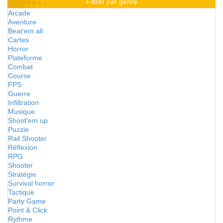
Filtrer par genre
Arcade
Aventure
Beat'em all
Cartes
Horror
Plateforme
Combat
Course
FPS
Guerre
Infiltration
Musique
Shoot'em up
Puzzle
Rail Shooter
Réflexion
RPG
Shooter
Stratégie
Survival horror
Tactique
Party Game
Point & Click
Rythme