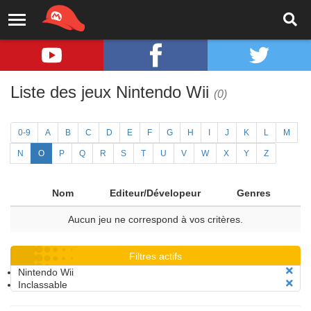
Liste des jeux Nintendo Wii
(0)
0-9
A
B
C
D
E
F
G
H
I
J
K
L
M
N
O
P
Q
R
S
T
U
V
W
X
Y
Z
Nom
Editeur/Dévelopeur
Genres
Aucun jeu ne correspond à vos critères.
Filtres actifs
Nintendo Wii
Inclassable