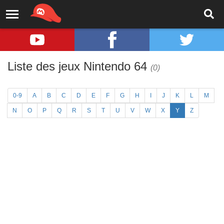
Liste des jeux Nintendo 64
(0)
0-9
A
B
C
D
E
F
G
H
I
J
K
L
M
N
O
P
Q
R
S
T
U
V
W
X
Y
Z