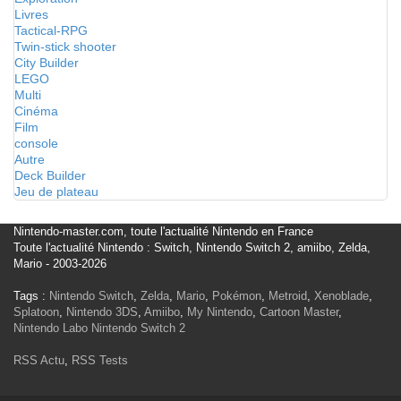
Livres
Tactical-RPG
Twin-stick shooter
City Builder
LEGO
Multi
Cinéma
Film
console
Autre
Deck Builder
Jeu de plateau
Nintendo-master.com, toute l'actualité Nintendo en France
Toute l'actualité Nintendo : Switch, Nintendo Switch 2, amiibo, Zelda,
Mario - 2003-2026
Tags :
Nintendo Switch
,
Zelda
,
Mario
,
Pokémon
,
Metroid
,
Xenoblade
,
Splatoon
,
Nintendo 3DS
,
Amiibo
,
My Nintendo
,
Cartoon Master
,
Nintendo Labo
Nintendo Switch 2
RSS Actu
,
RSS Tests