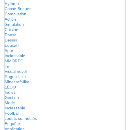
Rythme
Casse Briques
Compilation
Action
Simulation
Cuisine
Danse
Dessin
Educatif
Sport
Inclassable
MMORPG
Tir
Visual novel
Rogue-Like
Minecraft-like
LEGO
Indies
Gestion
Mode
Inclassable
Football
Jouets connectés
Enquête
Application