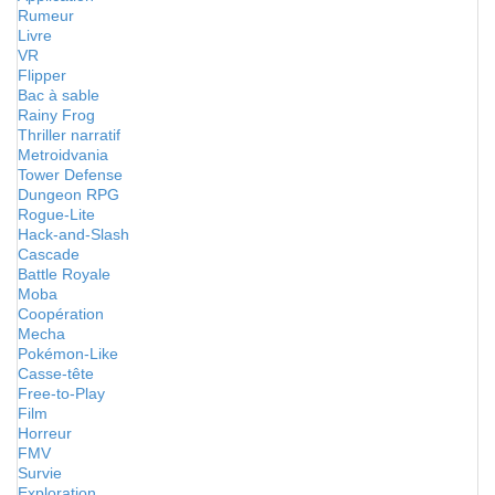
Rumeur
Livre
VR
Flipper
Bac à sable
Rainy Frog
Thriller narratif
Metroidvania
Tower Defense
Dungeon RPG
Rogue-Lite
Hack-and-Slash
Cascade
Battle Royale
Moba
Coopération
Mecha
Pokémon-Like
Casse-tête
Free-to-Play
Film
Horreur
FMV
Survie
Exploration