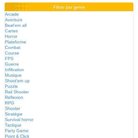
Filtrer par genre
Arcade
Aventure
Beat'em all
Cartes
Horror
Plateforme
Combat
Course
FPS
Guerre
Infiltration
Musique
Shoot'em up
Puzzle
Rail Shooter
Réflexion
RPG
Shooter
Stratégie
Survival horror
Tactique
Party Game
Point & Click